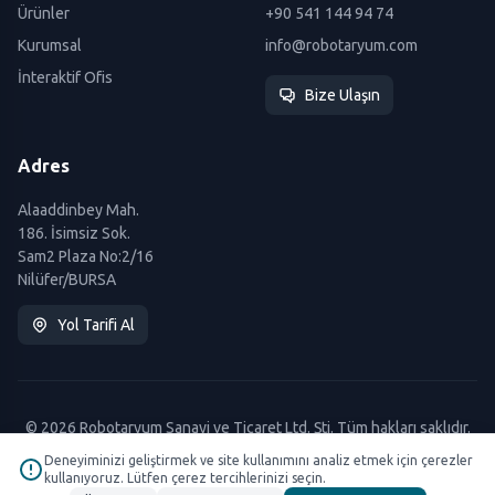
Ürünler
+90 541 144 94 74
Kurumsal
info@robotaryum.com
İnteraktif Ofis
Bize Ulaşın
Adres
Alaaddinbey Mah.
186. İsimsiz Sok.
Sam2 Plaza No:2/16
Nilüfer/BURSA
Yol Tarifi Al
© 2026 Robotaryum Sanayi ve Ticaret Ltd. Şti. Tüm hakları saklıdır.
Deneyiminizi geliştirmek ve site kullanımını analiz etmek için çerezler
kullanıyoruz. Lütfen çerez tercihlerinizi seçin.