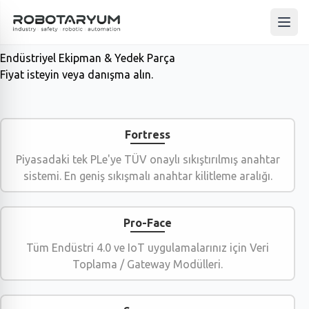
Ana içeriğe geç
Ana 
Geleceği Şekillendiren Otomasyon Çözümleri
Robotaryum, endüstriyel otomasyon ve robotik çözümleriyle verimliliği artırır. Yenilikçi yaklaşımlar ve özelleştirilmiş sistemler sunar.
Endüstriyel Ekipman & Yedek Parça
Fiyat isteyin veya danışma alın.
Fortress
Piyasadaki tek PLe'ye TÜV onaylı sıkıştırılmış anahtar
sistemi. En geniş sıkışmalı anahtar kilitleme aralığı.
Pro-Face
Tüm Endüstri 4.0 ve IoT uygulamalarınız için Veri
Toplama / Gateway Modülleri.