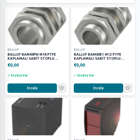
Parker
172
Festo
627
Harting
150
Partex
1
Wago
17
SIEMENS
52
BALLUF
BALLUF
BALLUF BAM00FW M18 PTFE
BALLUF BAM00E1 M12 PTFE
SCHNEİNDER
23
KAPLAMALI SABİT STOPLU
KAPLAMALI SABİT STOPLU
KELEPÇE BRAKETİ
KELEPÇE BRAKETİ
€0,00
PHOENİX CONTACT
€0,00
8
MURR
64
✓ Stokta Var
✓ Stokta Var
METE
19
İncele
İncele
KEYENCE
9
BALLUF
24
MARKALAR
(16)
ATOP
163
BALLUF
27