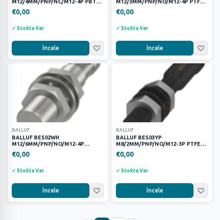
M12/4MM/PNP/NC/M12-4P PBT
M12/3MM/PNP/NO/M12-4P PTFE
ENDÜKTİF SENSÖR
KAYNAK ENDÜKTİF SENSÖR
€0,00
€0,00
✓ Stokta Var
✓ Stokta Var
İncele
İncele
BALLUF
BALLUF
BALLUF BES02WH
BALLUF BES03YP
M12/6MM/PNP/NO/M12-4P
M8/2MM/PNP/NO/M12-3P PTFE
PASLANMAZ ÇELİK ENDÜKTİF
KAYNAK ENDÜKTİF SENSÖR
€0,00
€0,00
SENSÖR
✓ Stokta Var
✓ Stokta Var
İncele
İncele