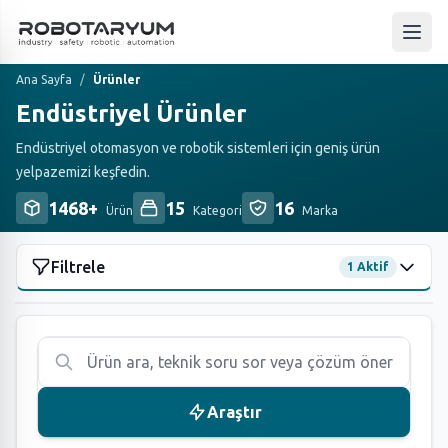
Ana içeriğe geç
Ana 
Ana Sayfa
/
Ürünler
Endüstriyel Ürünler
Endüstriyel otomasyon ve robotik sistemleri için geniş ürün
yelpazemizi keşfedin.
1468+
15
16
Ürün
Kategori
Marka
Filtrele
1 Aktif
KATEGORILER
(15)
Tümü
1468
Atop
163
Araştır
Fanuc
29
Fortress Safety
110