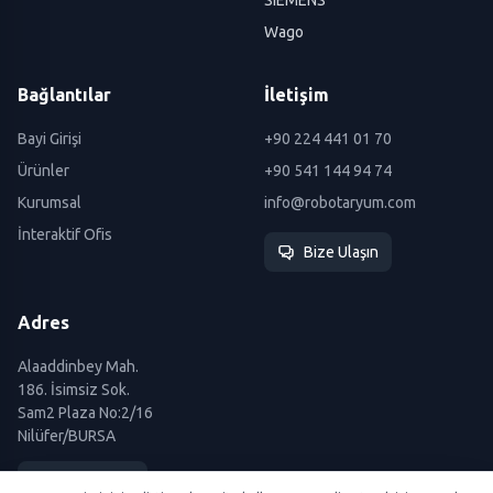
SIEMENS
Wago
Bağlantılar
İletişim
Bayi Girişi
+90 224 441 01 70
Ürünler
+90 541 144 94 74
Kurumsal
info@robotaryum.com
İnteraktif Ofis
Bize Ulaşın
Adres
Alaaddinbey Mah.
186. İsimsiz Sok.
Sam2 Plaza No:2/16
Nilüfer/BURSA
Yol Tarifi Al