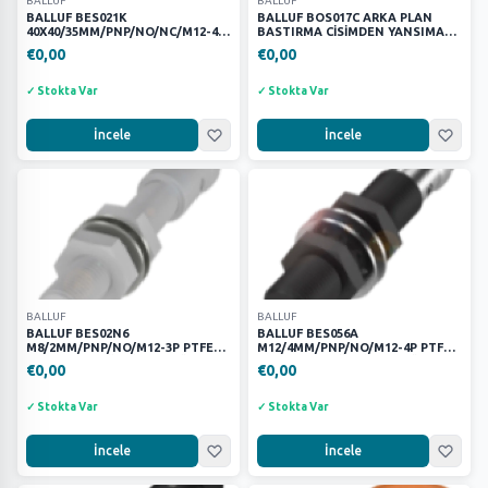
BALLUF
BALLUF
FANUC
27
BALLUF BES021K
BALLUF BOS017C ARKA PLAN
40X40/35MM/PNP/NO/NC/M12-4P
BASTIRMA CİSİMDEN YANSIMALI
Festo
632
PBT KÜBİK SENSÖR
LAZER SENSÖR
€0,00
€0,00
Fortress Safety
104
✓ Stokta Var
✓ Stokta Var
Harting
151
KEYENCE
9
İncele
İncele
METE
19
MURR
66
PHOENİX CONTACT
7
Parker
169
SCHNEİNDER
23
SIEMENS
52
BALLUF
BALLUF
Wago
17
BALLUF BES02N6
BALLUF BES056A
M8/2MM/PNP/NO/M12-3P PTFE
M12/4MM/PNP/NO/M12-4P PTFE
p
KAYNAK ENDÜKTİF SENSÖR
KAYNAK ENDÜKTİF SENSÖR 2
1
€0,00
€0,00
partex
1
✓ Stokta Var
✓ Stokta Var
FIYAT ARALIĞI
İncele
İncele