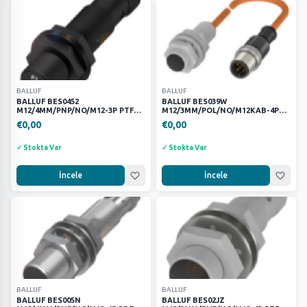
—
Uygula
SIRALAMA
BALLUF
BALLUF
BALLUF BES0452
BALLUF BES039W
M12/4MM/PNP/NO/M12-3P PTFE
M12/3MM/POL/NO/M12KAB-4P
KAYNAK ENDÜKTİF SENSÖR
PTFE KAYNAK SENSÖRÜ
€0,00
€0,00
Filtreleri Temizle
✓ Stokta Var
✓ Stokta Var
İncele
İncele
BALLUF
BALLUF
BALLUF BES005N
BALLUF BES02JZ