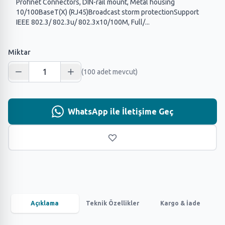
Profinet Connectors, DIN-rail mount, Metal housing
10/100BaseT(X) (RJ45)Broadcast storm protectionSupport
IEEE 802.3/ 802.3u/ 802.3x10/100M, Full/...
Miktar
(100 adet mevcut)
WhatsApp ile İletişime Geç
Açıklama
Teknik Özellikler
Kargo & İade