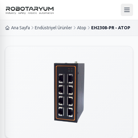
Ana içeriğe geç
Ana 
Ana Sayfa
Endüstriyel Ürünler
Atop
EH2308-PR - ATOP