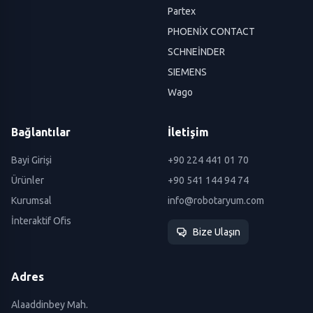
Partex
PHOENİX CONTACT
SCHNEİNDER
SIEMENS
Wago
Bağlantılar
İletişim
Bayi Girişi
+90 224 441 01 70
Ürünler
+90 541 144 94 74
Kurumsal
info@robotaryum.com
İnteraktif Ofis
Bize Ulaşın
Adres
Alaaddinbey Mah.