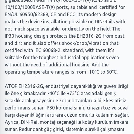
gigabit switch with 14 10/100BASE-T(X) RJ45 and 2
10/100/1000BASE-T(X) ports, suitable and certified for
EN/UL 60950/62368, CE and FCC. Its modern design
makes the device installation possible on DIN-Rails with
not much space available, or directly on the field. The
IP30 housing design protects the EH2316-2G from dust
and dirt and it also offers shock/drop/vibration that
certified with IEC 60068-2 standard, with them it’s
suitable for the toughest industrial applications even
without the need of additional housing. And the
operating temperature ranges is from -10°C to 60°C.
ATOP EH2316-2G, endüstriyel dayanıklılığı ve güvenilirliği
ile öne çıkmaktadır. -40°C ile +75°C arasındaki geniş
sıcaklık aralığı sayesinde zorlu ortamlarda bile kesintisiz
performans sunar. IP30 koruma sınıfı, cihazın toz ve suya
karşı dayanıklılığını artırarak uzun ömürlü kullanım sağlar.
Ayrıca, DIN-Rail montaj seçeneği ile kolay kurulum imkanı
sunar. Redundant güç girişi, sistemin sürekli çalışmasını