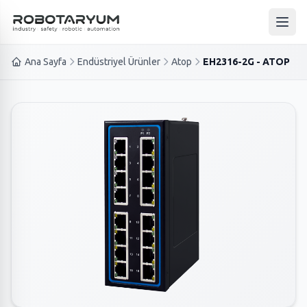
Ana içeriğe geç
Ana 
Ana Sayfa
Endüstriyel Ürünler
Atop
EH2316-2G - ATOP