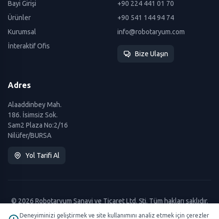
Bayi Girişi
+90 224 441 01 70
Ürünler
+90 541 144 94 74
Kurumsal
info@robotaryum.com
İnteraktif Ofis
Bize Ulaşın
Adres
Alaaddinbey Mah.
186. İsimsiz Sok.
Sam2 Plaza No:2/16
Nilüfer/BURSA
Yol Tarifi Al
© 2026 Robotaryum Sanayi ve Ticaret Ltd. Şti. Tüm hakları saklıdır.
Deneyiminizi geliştirmek ve site kullanımını analiz etmek için çerezler