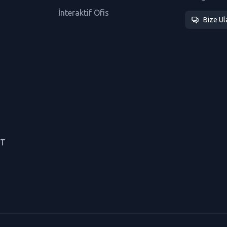
İnteraktif Ofis
Bize Ul
CT