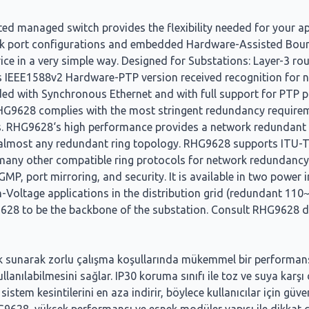
ted managed switch provides the flexibility needed for your 
link port configurations and embedded Hardware-Assisted Bou
ce in a very simple way. Designed for Substations: Layer-3 rou
IEEE1588v2 Hardware-PTP version received recognition for 
 with Synchronous Ethernet and with full support for PTP prof
HG9628 complies with the most stringent redundancy requirem
ns. RHG9628‘s high performance provides a network redundant 
gh almost any redundant ring topology. RHG9628 supports ITU-
many other compatible ring protocols for network redundancy.
 IGMP, port mirroring, and security. It is available in two powe
-Voltage applications in the distribution grid (redundant 
G9628 to be the backbone of the substation. Consult RHG9628 
k sunarak zorlu çalışma koşullarında mükemmel bir performans s
ullanılabilmesini sağlar. IP30 koruma sınıfı ile toz ve suya kar
 sistem kesintilerini en aza indirir, böylece kullanıcılar için güv