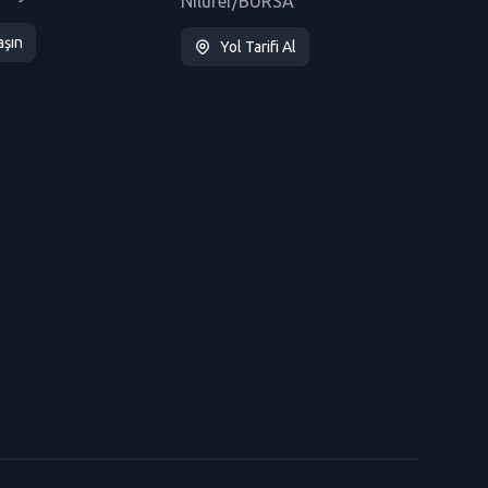
Nilüfer/BURSA
aşın
Yol Tarifi Al