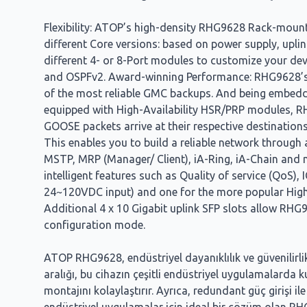
Flexibility: ATOP’s high-density RHG9628 Rack-moun
different Core versions: based on power supply, up
different 4- or 8-Port modules to customize your devi
and OSPFv2. Award-winning Performance: RHG9628’s 
of the most reliable GMC backups. And being embedded
equipped with High-Availability HSR/PRP modules, R
GOOSE packets arrive at their respective destinatio
This enables you to build a reliable network throu
MSTP, MRP (Manager/ Client), iA-Ring, iA-Chain and 
intelligent features such as Quality of service (QoS),
24~120VDC input) and one for the more popular High
Additional 4 x 10 Gigabit uplink SFP slots allow RH
configuration mode.
ATOP RHG9628, endüstriyel dayanıklılık ve güvenilirli
aralığı, bu cihazın çeşitli endüstriyel uygulamalarda k
montajını kolaylaştırır. Ayrıca, redundant güç girişi ile