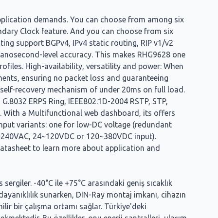
application demands. You can choose from among six
ndary Clock feature. And you can choose from six
ting support BGPv4, IPv4 static routing, RIP v1/v2
nanosecond-level accuracy. This makes RHG9628 one
iles. High-availability, versatility and power: When
ents, ensuring no packet loss and guaranteeing
self-recovery mechanism of under 20ms on full load.
T G.8032 ERPS Ring, IEEE802.1D-2004 RSTP, STP,
 With a Multifunctional web dashboard, its offers
r input variants: one for low-DC voltage (redundant
110~240VAC, 24~120VDC or 120~380VDC input).
datasheet to learn more about application and
ergiler. -40°C ile +75°C arasındaki geniş sıcaklık
şı dayanıklılık sunarken, DIN-Ray montaj imkanı, cihazın
enilir bir çalışma ortamı sağlar. Türkiye'deki