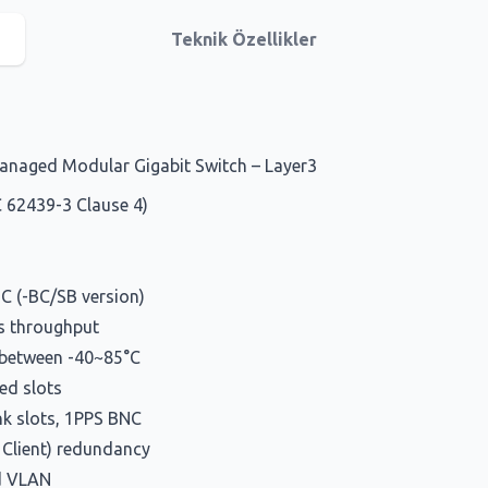
Teknik Özellikler
Managed Modular Gigabit Switch – Layer3
C 62439-3 Clause 4)
C (-BC/SB version)
s throughput
 between -40~85°C
ed slots
nk slots, 1PPS BNC
 Client) redundancy
d VLAN