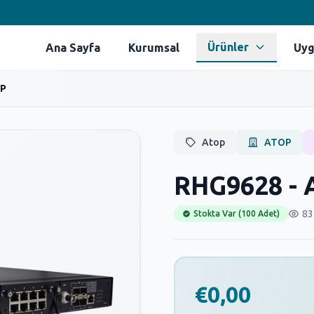
Ürünler
Ana Sayfa
Kurumsal
Uyg
OP
Atop
ATOP
RHG9628 -
83
Stokta Var (100 Adet)
€0,00