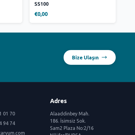
SS100
€0,00
Bize Ulaşın
Adres
1 01 70
Alaaddinbey Mah.
186. İsimsiz Sok.
4 94 74
Sam2 Plaza No:2/16
taryum.com