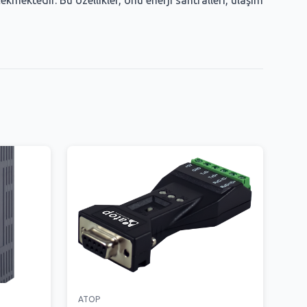
ektedir. Bu özellikler, onu enerji santralleri, ulaşım
ATOP