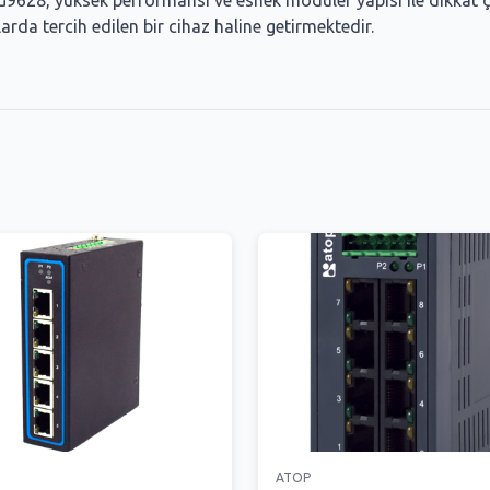
628, yüksek performansı ve esnek modüler yapısı ile dikkat çekm
rda tercih edilen bir cihaz haline getirmektedir.
ATOP