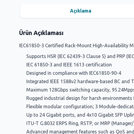
Açıklama
Ürün Açıklaması
IEC61850-3 Certified Rack-Mount High-Availability 
Supports HSR (IEC 62439-3 Clause 5) and PRP (IE
IEC 61850-3 and IEEE 1613 certification
Designed in compliance with IEC61850-90-4
Integrated IEEE 1588v2 hardware-based BC and T
Maximum 128Gbps switching capacity, 95.24Mpp
Rugged industrial design for harsh environments
Flexible modular configuration; 3 Module-dedicat
Up to 24 Gigabit ports, and 4x10 Gigabit SFP Upli
ITU-T G.8032 ERPS Ring, RSTP, or MRP (Manager/
Advanced management features such as QoS an