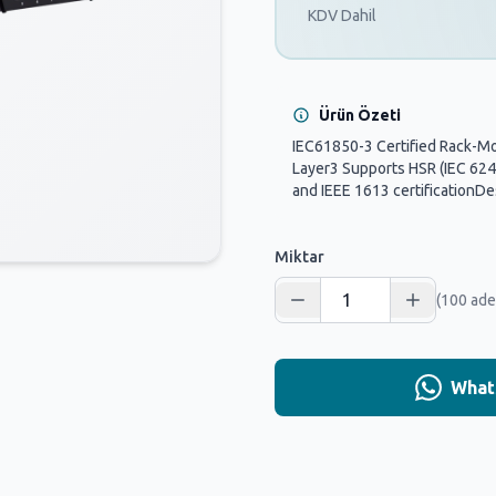
KDV Dahil
Ürün Özeti
IEC61850-3 Certified Rack-Mo
Layer3 Supports HSR (IEC 624
and IEEE 1613 certificationDes
Miktar
(100 ade
Whats