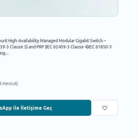
unt High-Availability Managed Modular Gigabit Switch –
39-3 Clause 5) and PRP (IEC 62439-3 Clause 4)IEC 61850-3
ig...
t mevcut)
App ile İletişime Geç