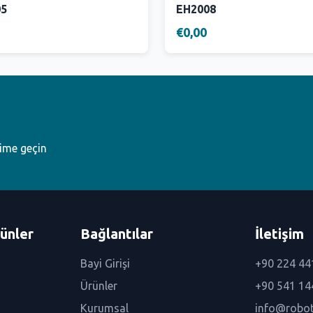
05
EH2008
€0,00
şime geçin
ünler
Bağlantılar
İletişim
Bayi Girişi
+90 224 44
Ürünler
+90 541 14
Kurumsal
info@robo