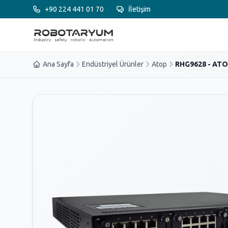
Ana içeriğe geç
+90 224 441 01 70
İletişim
Ana Sayfa
Endüstriyel Ürünler
Atop
RHG9628 - AT