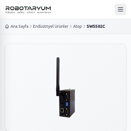
Ana içeriğe geç
Ana 
Ana Sayfa
Endüstriyel Ürünler
Atop
SW5502C