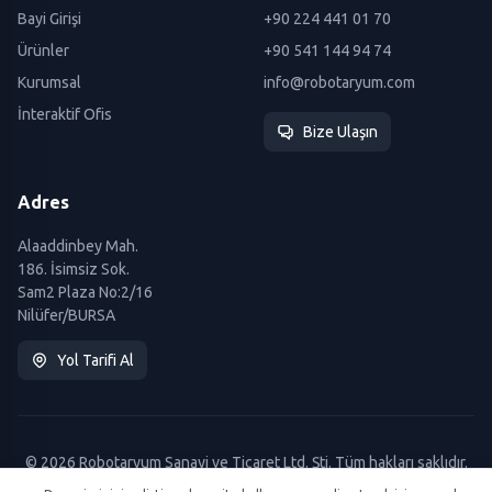
Bayi Girişi
+90 224 441 01 70
Ürünler
+90 541 144 94 74
Kurumsal
info@robotaryum.com
İnteraktif Ofis
Bize Ulaşın
Adres
Alaaddinbey Mah.
186. İsimsiz Sok.
Sam2 Plaza No:2/16
Nilüfer/BURSA
Yol Tarifi Al
© 2026 Robotaryum Sanayi ve Ticaret Ltd. Şti. Tüm hakları saklıdır.