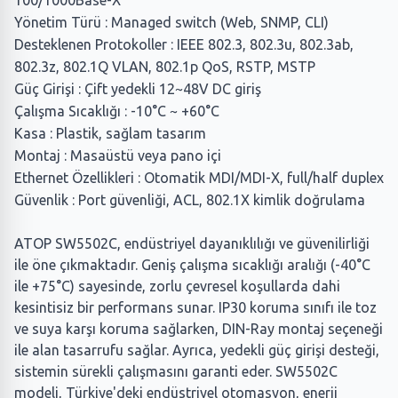
100/1000Base-X
Yönetim Türü : Managed switch (Web, SNMP, CLI)
Desteklenen Protokoller : IEEE 802.3, 802.3u, 802.3ab,
802.3z, 802.1Q VLAN, 802.1p QoS, RSTP, MSTP
Güç Girişi : Çift yedekli 12~48V DC giriş
Çalışma Sıcaklığı : -10°C ~ +60°C
Kasa : Plastik, sağlam tasarım
Montaj : Masaüstü veya pano içi
Ethernet Özellikleri : Otomatik MDI/MDI-X, full/half duplex
Güvenlik : Port güvenliği, ACL, 802.1X kimlik doğrulama
ATOP SW5502C, endüstriyel dayanıklılığı ve güvenilirliği
ile öne çıkmaktadır. Geniş çalışma sıcaklığı aralığı (-40°C
ile +75°C) sayesinde, zorlu çevresel koşullarda dahi
kesintisiz bir performans sunar. IP30 koruma sınıfı ile toz
ve suya karşı koruma sağlarken, DIN-Ray montaj seçeneği
ile alan tasarrufu sağlar. Ayrıca, yedekli güç girişi desteği,
sistemin sürekli çalışmasını garanti eder. SW5502C
modeli, Türkiye'deki endüstriyel otomasyon, enerji