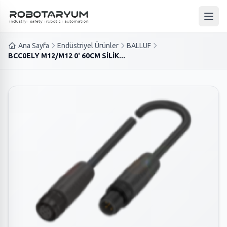
Ana içeriğe geç
Ana 
Ana Sayfa
Endüstriyel Ürünler
BALLUF
BCC0ELY M12/M12 0' 60CM SİLİK...