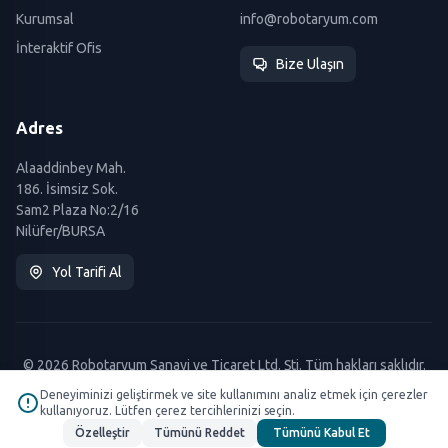
Kurumsal
info@robotaryum.com
İnteraktif Ofis
Bize Ulaşın
Adres
Alaaddinbey Mah.
186. İsimsiz Sok.
Sam2 Plaza No:2/16
Nilüfer/BURSA
Yol Tarifi Al
© 2026 Robotaryum Sanayi ve Ticaret Ltd. Şti. Tüm hakları saklıdır.
Deneyiminizi geliştirmek ve site kullanımını analiz etmek için çerezler
kullanıyoruz. Lütfen çerez tercihlerinizi seçin.
Özelleştir
Tümünü Reddet
Tümünü Kabul Et