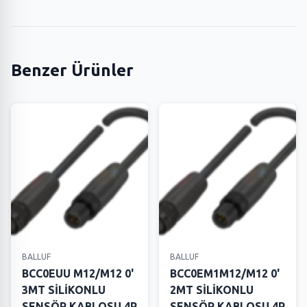
Benzer Ürünler
BALLUF
BALLUF
BCC0EUU M12/M12 0'
BCC0EM1M12/M12 0'
3MT SİLİKONLU
2MT SİLİKONLU
SENSÖR KABLOSU 4P
SENSÖR KABLOSU 4P