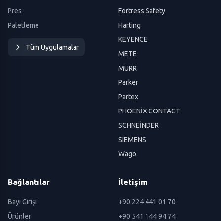
Pres
Fortress Safety
Paletleme
Harting
KEYENCE
Tüm Uygulamalar
METE
MURR
Parker
Partex
PHOENİX CONTACT
SCHNEİNDER
SIEMENS
Wago
Bağlantılar
İletişim
Bayi Girişi
+90 224 441 01 70
Ürünler
+90 541 144 94 74