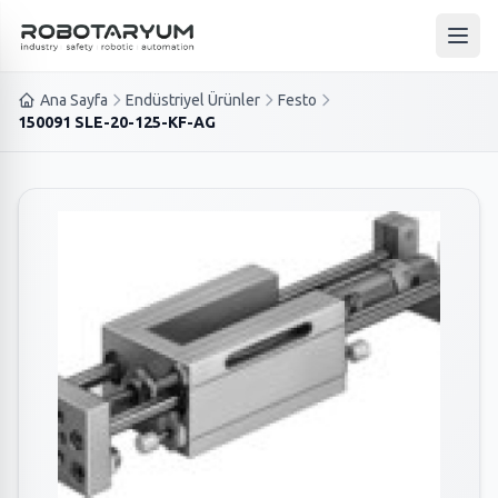
Ana içeriğe geç
Ana 
Ana Sayfa
Endüstriyel Ürünler
Festo
150091 SLE-20-125-KF-AG