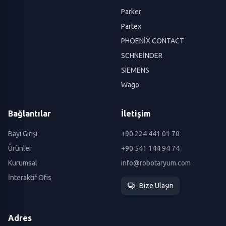
Parker
Partex
PHOENİX CONTACT
SCHNEİNDER
SIEMENS
Wago
Bağlantılar
İletişim
Bayi Girişi
+90 224 441 01 70
Ürünler
+90 541 144 94 74
Kurumsal
info@robotaryum.com
İnteraktif Ofis
Bize Ulaşın
Adres