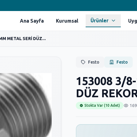
Ürünler
Ana Sayfa
Kurumsal
Uyg
MM METAL SERİ DÜZ...
Festo
Festo
153008 3/8
DÜZ REKO
169
Stokta Var (10 Adet)