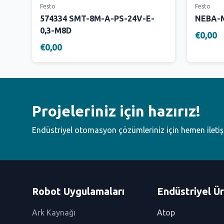
Festo
Festo
574334 SMT-8M-A-PS-24V-E-
NEBA-M
0,3-M8D
€0,00
€0,00
Projeleriniz için hazırız!
Endüstriyel otomasyon çözümleriniz için hemen ileti
Robot Uygulamaları
Endüstriyel Ür
Ark Kaynağı
Atop