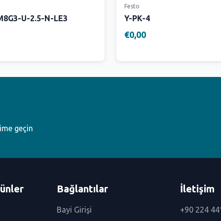
Festo
8G3-U-2.5-N-LE3
Y-PK-4
€0,00
şime geçin
ünler
Bağlantılar
İletişim
Bayi Girişi
+90 224 44