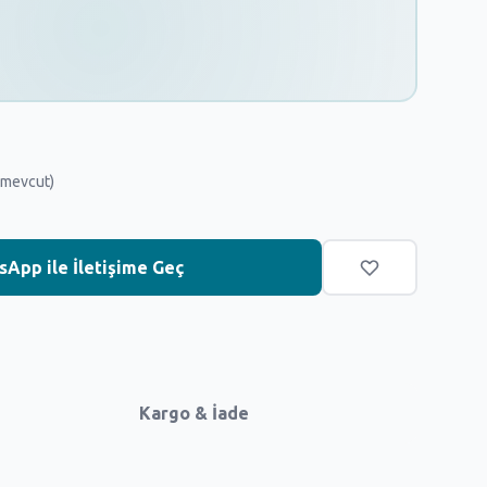
 mevcut)
App ile İletişime Geç
Kargo & İade