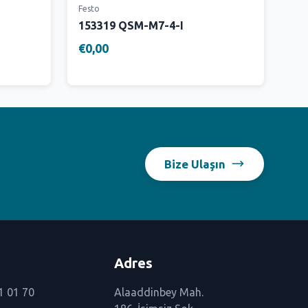
Festo
153319 QSM-M7-4-I
€0,00
Bize Ulaşın
Adres
1 01 70
Alaaddinbey Mah.