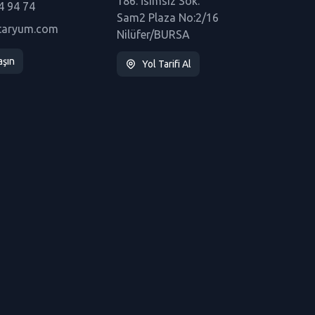
186. İsimsiz Sok.
4 94 74
Sam2 Plaza No:2/16
taryum.com
Nilüfer/BURSA
aşın
Yol Tarifi Al