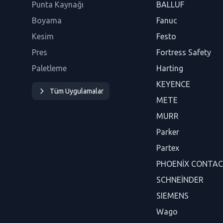
Punta Kaynağı
BALLUF
Boyama
Fanuc
Kesim
Festo
Pres
Fortress Safety
Paletleme
Harting
KEYENCE
Tüm Uygulamalar
METE
MURR
Parker
Partex
PHOENİX CONTA
SCHNEİNDER
SIEMENS
Wago