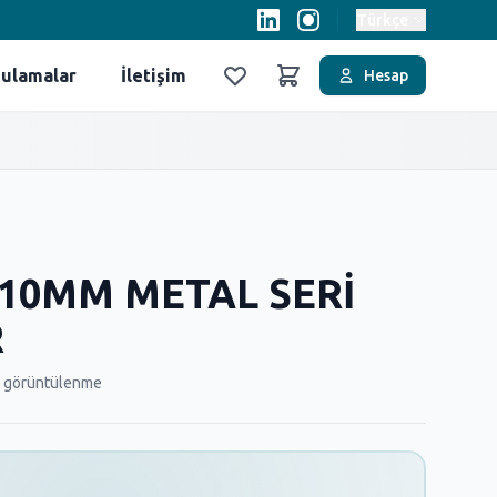
Türkçe
ulamalar
İletişim
Hesap
Favoriler
Sepet
-10MM METAL SERİ
R
 görüntülenme