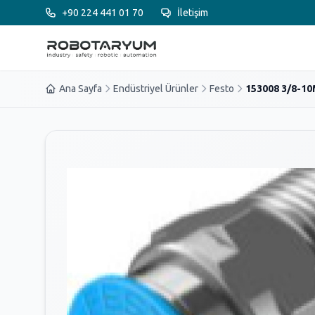
Ana içeriğe geç
+90 224 441 01 70
İletişim
Ana Sayfa
Endüstriyel Ürünler
Festo
153008 3/8-10