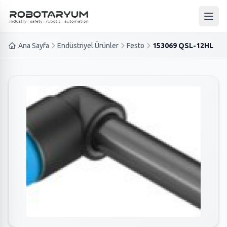
Ana içeriğe geç
Ana 
Ana Sayfa
Endüstriyel Ürünler
Festo
153069 QSL-12HL