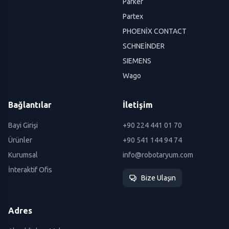
Parker
Partex
PHOENİX CONTACT
SCHNEİNDER
SIEMENS
Wago
Bağlantılar
İletişim
Bayi Girişi
+90 224 441 01 70
Ürünler
+90 541 144 94 74
Kurumsal
info@robotaryum.com
İnteraktif Ofis
Bize Ulaşın
Adres