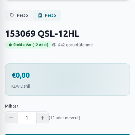
Festo
Festo
153069 QSL-12HL
442 görüntülenme
Stokta Var (12 Adet)
€0,00
KDV Dahil
Miktar
(12 adet mevcut)