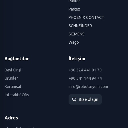
Parker
Partex
PHOENİX CONTACT
SCHNEİNDER
SIEMENS
Wago
Bağlantılar
İletişim
Bayi Girişi
+90 224 441 01 70
Ürünler
+90 541 144 94 74
Kurumsal
info@robotaryum.com
İnteraktif Ofis
Bize Ulaşın
Adres