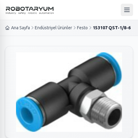
Ana içeriğe geç
Ana 
Ana Sayfa
Endüstriyel Ürünler
Festo
153107 QST-1/8-6