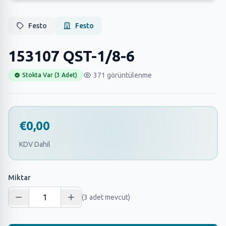
Festo
Festo
153107 QST-1/8-6
371 görüntülenme
Stokta Var (3 Adet)
€0,00
KDV Dahil
Miktar
(3 adet mevcut)