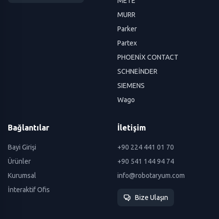
METE
MURR
Parker
Partex
PHOENİX CONTACT
SCHNEİNDER
SIEMENS
Wago
Bağlantılar
İletişim
Bayi Girişi
+90 224 441 01 70
Ürünler
+90 541 144 94 74
Kurumsal
info@robotaryum.com
İnteraktif Ofis
Bize Ulaşın