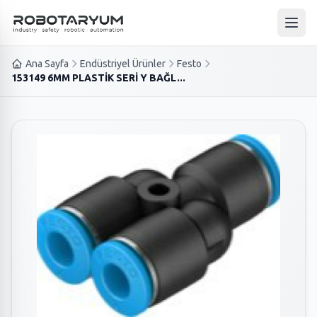
Ana içeriğe geç
Ana 
Ana Sayfa
Endüstriyel Ürünler
Festo
153149 6MM PLASTİK SERİ Y BAĞL...