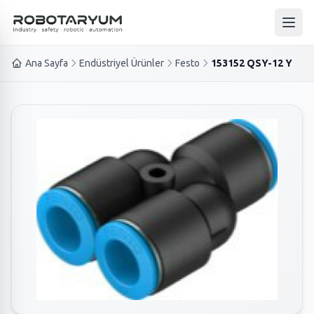
Ana içeriğe geç
Ana 
Ana Sayfa
Endüstriyel Ürünler
Festo
153152 QSY-12 Y