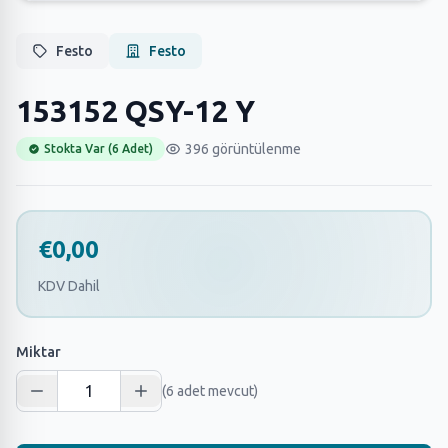
Festo
Festo
153152 QSY-12 Y
396 görüntülenme
Stokta Var (6 Adet)
€0,00
KDV Dahil
Miktar
(6 adet mevcut)