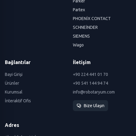
Parker
Partex
PHOENİX CONTACT
SCHNEİNDER
SIEMENS
Wago
Bağlantılar
İletişim
Bayi Girişi
+90 224 441 01 70
Ürünler
+90 541 144 94 74
Kurumsal
info@robotaryum.com
İnteraktif Ofis
Bize Ulaşın
Adres