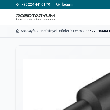
Ana içeriğe geç
+90 224 441 01 70
İletişim
Ana Sayfa
Endüstriyel Ürünler
Festo
153270 10MM 