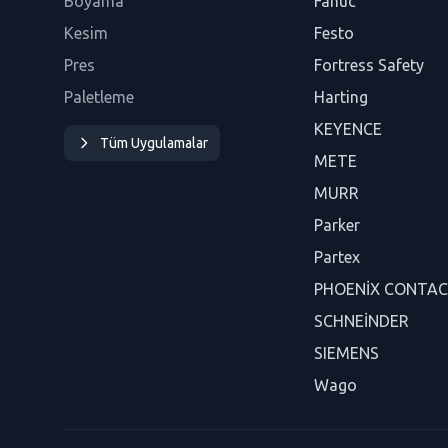
Boyama
Fanuc
Kesim
Festo
Pres
Fortress Safety
Paletleme
Harting
KEYENCE
Tüm Uygulamalar
METE
MURR
Parker
Partex
PHOENİX CONTA
SCHNEİNDER
SIEMENS
Wago