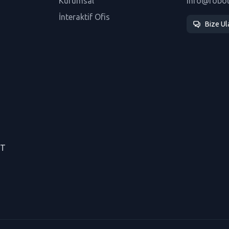
Kurumsal
info@robo
İnteraktif Ofis
Bize Ul
CT