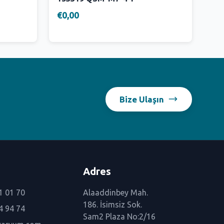
€0,00
Bize Ulaşın
Adres
1 01 70
Alaaddinbey Mah.
186. İsimsiz Sok.
4 94 74
Sam2 Plaza No:2/16