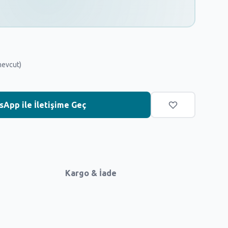
mevcut)
App ile İletişime Geç
Kargo & İade