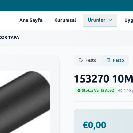
Ürünler
Ana Sayfa
Kurumsal
Uyg
KÖR TAPA
Festo
Festo
153270 10
140 
Stokta Var (5 Adet)
€0,00