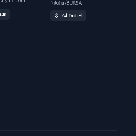
taryum.com
Nilüfer/BURSA
aşın
Yol Tarifi Al