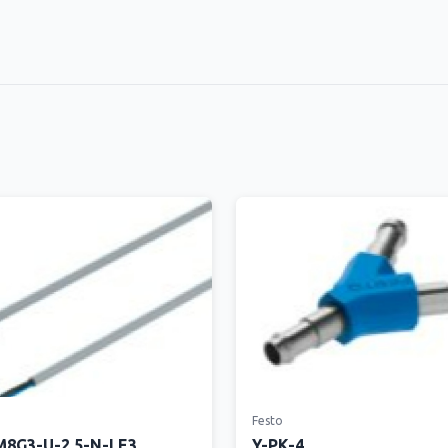
Festo
8G3-U-2.5-N-LE3
Y-PK-4