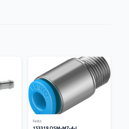
Festo
153319 QSM-M7-4-I