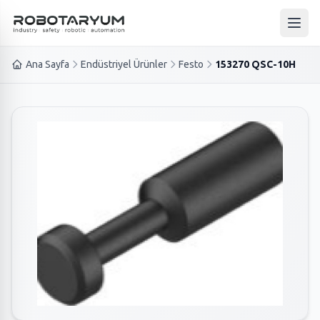
Ana içeriğe geç
Ana 
Ana Sayfa
Endüstriyel Ürünler
Festo
153270 QSC-10H