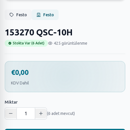
Festo
Festo
153270 QSC-10H
425 görüntülenme
Stokta Var (6 Adet)
€0,00
KDV Dahil
Miktar
(6 adet mevcut)