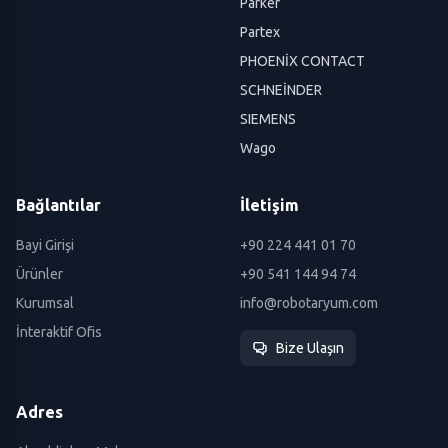
Parker
Partex
PHOENİX CONTACT
SCHNEİNDER
SIEMENS
Wago
Bağlantılar
İletişim
Bayi Girişi
+90 224 441 01 70
Ürünler
+90 541 144 94 74
Kurumsal
info@robotaryum.com
İnteraktif Ofis
Bize Ulaşın
Adres