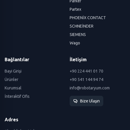
Parker
Partex
PHOENİX CONTACT
SCHNEİNDER
SIEMENS
Wago
Bağlantılar
İletişim
Bayi Girişi
+90 224 441 01 70
Ürünler
+90 541 144 94 74
Kurumsal
info@robotaryum.com
İnteraktif Ofis
Bize Ulaşın
Adres