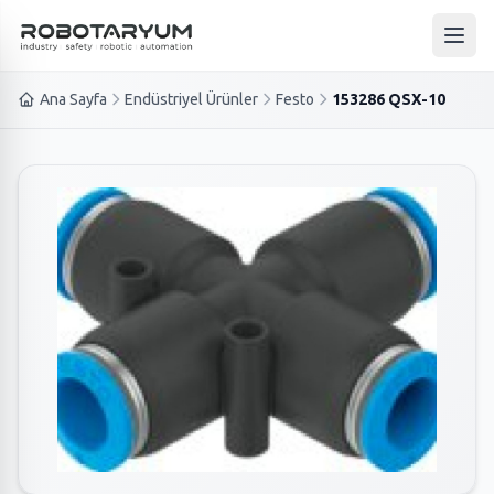
Ana içeriğe geç
Ana 
Ana Sayfa
Endüstriyel Ürünler
Festo
153286 QSX-10