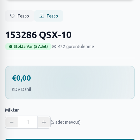
Festo
Festo
153286 QSX-10
422 görüntülenme
Stokta Var (5 Adet)
€0,00
KDV Dahil
Miktar
(5 adet mevcut)