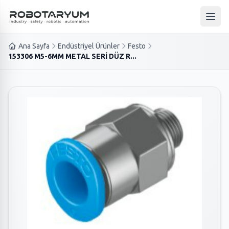
Ana içeriğe geç
Ana 
Ana Sayfa
Endüstriyel Ürünler
Festo
153306 M5-6MM METAL SERİ DÜZ R...