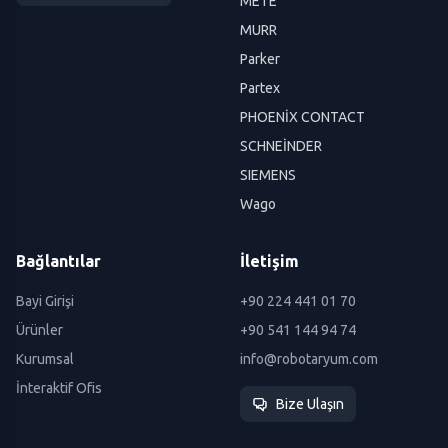
METE
MURR
Parker
Partex
PHOENİX CONTACT
SCHNEİNDER
SIEMENS
Wago
Bağlantılar
İletişim
Bayi Girişi
+90 224 441 01 70
Ürünler
+90 541 144 94 74
Kurumsal
info@robotaryum.com
İnteraktif Ofis
Bize Ulaşın