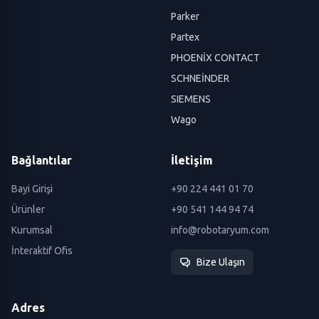
Parker
Partex
PHOENİX CONTACT
SCHNEİNDER
SIEMENS
Wago
Bağlantılar
İletişim
Bayi Girişi
+90 224 441 01 70
Ürünler
+90 541 144 94 74
Kurumsal
info@robotaryum.com
İnteraktif Ofis
Bize Ulaşın
Adres