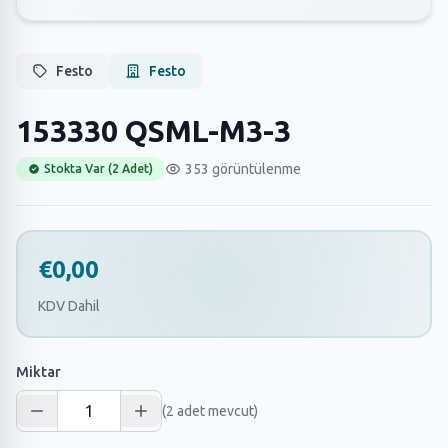
Festo
Festo
153330 QSML-M3-3
353 görüntülenme
Stokta Var (2 Adet)
€0,00
KDV Dahil
Miktar
(2 adet mevcut)