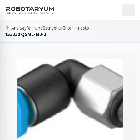
Ana içeriğe geç
Ana 
Ana Sayfa
Endüstriyel Ürünler
Festo
153330 QSML-M3-3