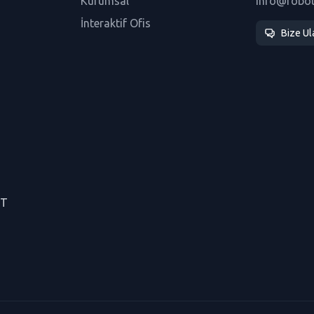
Kurumsal
info@robo
İnteraktif Ofis
Bize Ul
CT