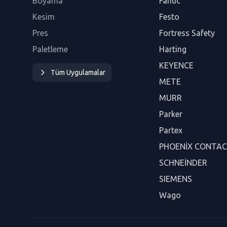
Boyama
Fanuc
Kesim
Festo
Pres
Fortress Safety
Paletleme
Harting
KEYENCE
Tüm Uygulamalar
METE
MURR
Parker
Partex
PHOENİX CONTA
SCHNEİNDER
SIEMENS
Wago