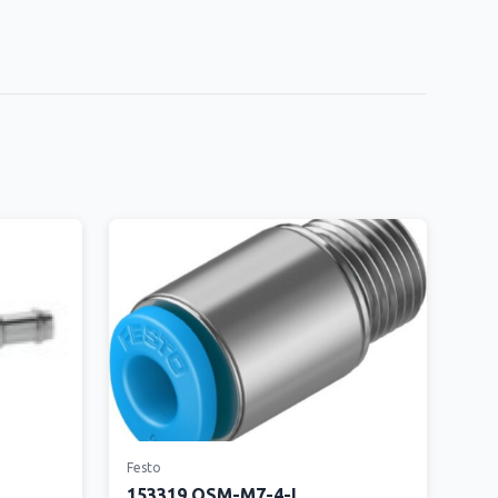
Festo
153319 QSM-M7-4-I