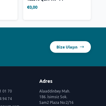
€0,00
Bize Ulaşın
Adres
1 01 70
Alaaddinbey Mah.
186. İsimsiz Sok.
4 94 74
Sam2 Plaza No:2/16