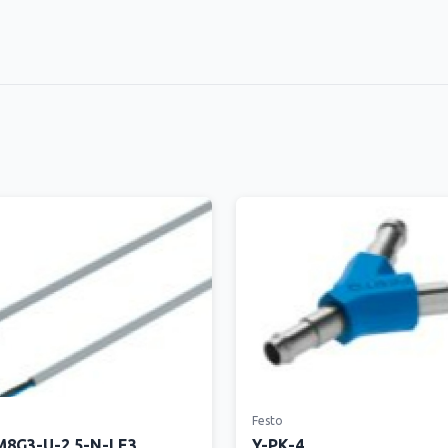
Festo
8G3-U-2.5-N-LE3
Y-PK-4