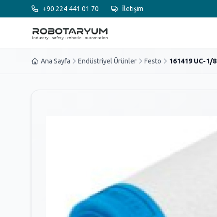
Ana içeriğe geç
+90 224 441 01 70
İletişim
Ana Sayfa
Endüstriyel Ürünler
Festo
161419 UC-1/8