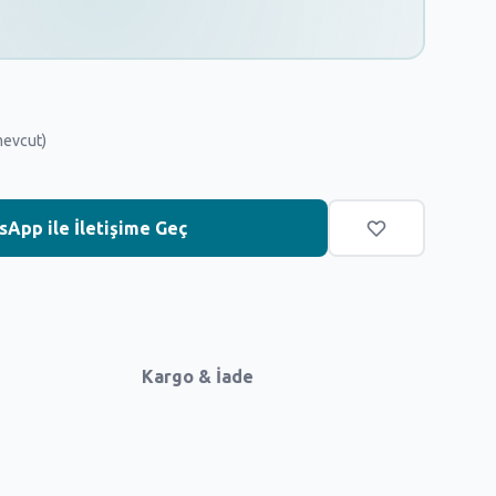
mevcut)
App ile İletişime Geç
Kargo & İade