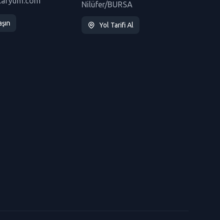
taryum.com
Nilüfer/BURSA
aşın
Yol Tarifi Al