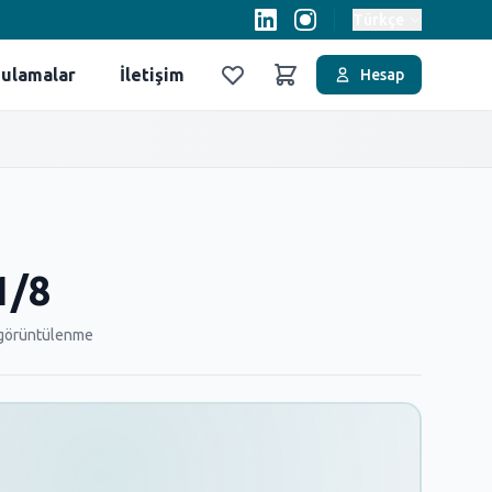
Türkçe
ulamalar
İletişim
Hesap
Favoriler
Sepet
1/8
görüntülenme