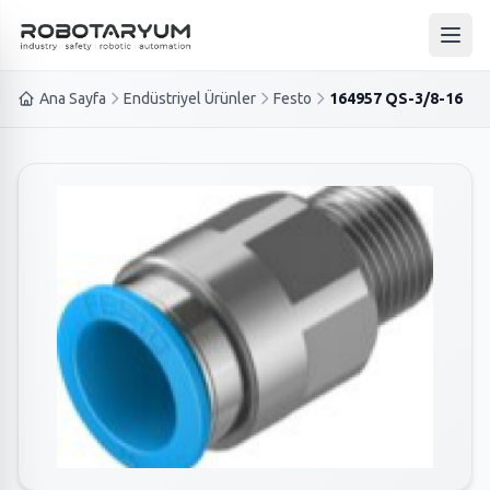
Ana içeriğe geç
Ana 
Ana Sayfa
Endüstriyel Ürünler
Festo
164957 QS-3/8-16