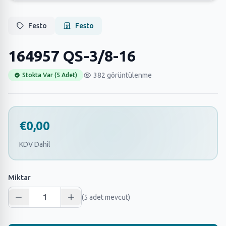
Festo
Festo
164957 QS-3/8-16
382 görüntülenme
Stokta Var (5 Adet)
€0,00
KDV Dahil
Miktar
(5 adet mevcut)