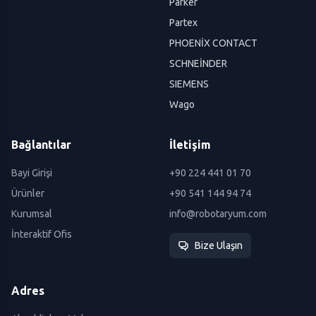
Parker
Partex
PHOENİX CONTACT
SCHNEİNDER
SIEMENS
Wago
Bağlantılar
İletişim
Bayi Girişi
+90 224 441 01 70
Ürünler
+90 541 144 94 74
Kurumsal
info@robotaryum.com
İnteraktif Ofis
Bize Ulaşın
Adres