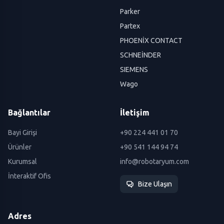
Parker
Partex
PHOENİX CONTACT
SCHNEİNDER
SIEMENS
Wago
Bağlantılar
İletişim
Bayi Girişi
+90 224 441 01 70
Ürünler
+90 541 144 94 74
Kurumsal
info@robotaryum.com
İnteraktif Ofis
Bize Ulaşın
Adres