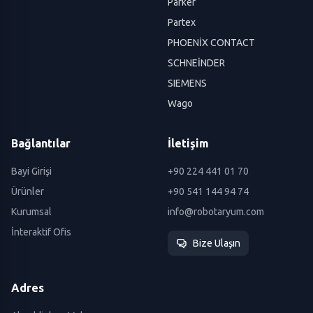
Parker
Partex
PHOENİX CONTACT
SCHNEİNDER
SIEMENS
Wago
Bağlantılar
İletişim
Bayi Girişi
+90 224 441 01 70
Ürünler
+90 541 144 94 74
Kurumsal
info@robotaryum.com
İnteraktif Ofis
Bize Ulaşın
Adres