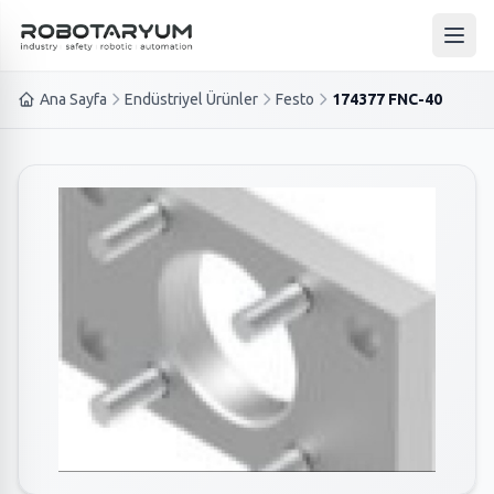
Ana içeriğe geç
Ana 
Ana Sayfa
Endüstriyel Ürünler
Festo
174377 FNC-40