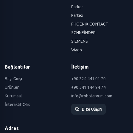
Parker
Partex
PHOENİX CONTACT
SCHNEİNDER
SIEMENS
Wago
Bağlantılar
İletişim
Bayi Girişi
+90 224 441 01 70
Ürünler
+90 541 144 94 74
Kurumsal
info@robotaryum.com
İnteraktif Ofis
Bize Ulaşın
Adres