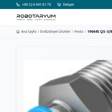
Ana içeriğe geç
+90 224 441 01 70
İletişim
Ana Sayfa
Endüstriyel Ürünler
Festo
190645 QS-3/8