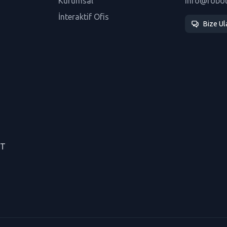
Kurumsal
info@robo
İnteraktif Ofis
Bize Ul
CT