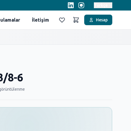
Türkçe
ulamalar
İletişim
Hesap
Favoriler
Sepet
3/8-6
görüntülenme