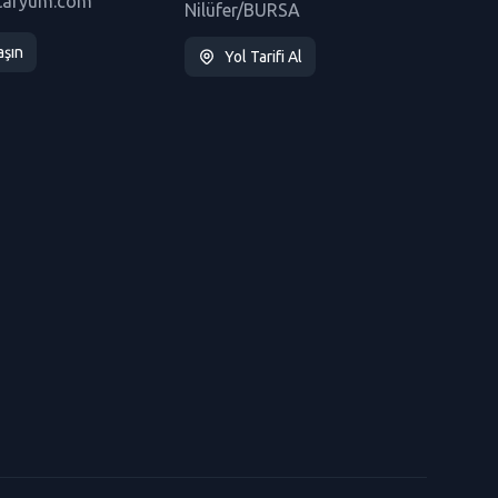
taryum.com
Nilüfer/BURSA
aşın
Yol Tarifi Al