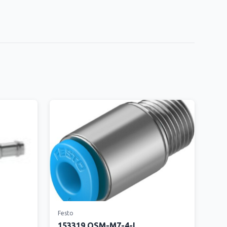
Festo
153319 QSM-M7-4-I