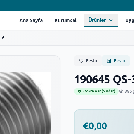
Ürünler
Ana Sayfa
Kurumsal
Uyg
-6
Festo
Festo
190645 QS-
385 
Stokta Var (5 Adet)
€0,00