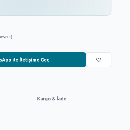
mevcut)
App ile İletişime Geç
Kargo & İade