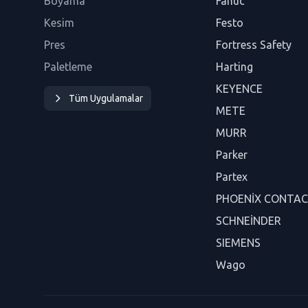
Boyama
Fanuc
Kesim
Festo
Pres
Fortress Safety
Paletleme
Harting
KEYENCE
Tüm Uygulamalar
METE
MURR
Parker
Partex
PHOENİX CONTA
SCHNEİNDER
SIEMENS
Wago