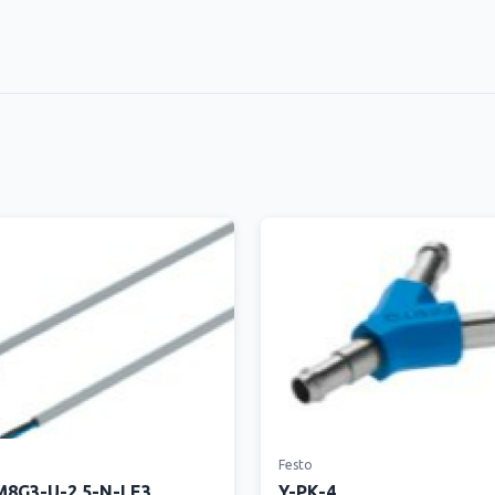
Festo
8G3-U-2.5-N-LE3
Y-PK-4