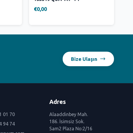
€0,00
Bize Ulaşın
Adres
1 01 70
Alaaddinbey Mah.
186. İsimsiz Sok.
4 94 74
Sam2 Plaza No:2/16