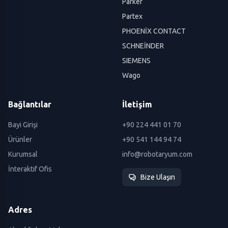
Parker
Partex
PHOENİX CONTACT
SCHNEİNDER
SIEMENS
Wago
Bağlantılar
İletişim
Bayi Girişi
+90 224 441 01 70
Ürünler
+90 541 144 94 74
Kurumsal
info@robotaryum.com
İnteraktif Ofis
Bize Ulaşın
Adres