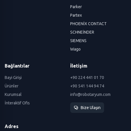
Parker
Partex
PHOENİX CONTACT
SCHNEİNDER
SIEMENS
Wago
Bağlantılar
İletişim
Bayi Girişi
+90 224 441 01 70
Ürünler
+90 541 144 94 74
Kurumsal
info@robotaryum.com
İnteraktif Ofis
Bize Ulaşın
Adres