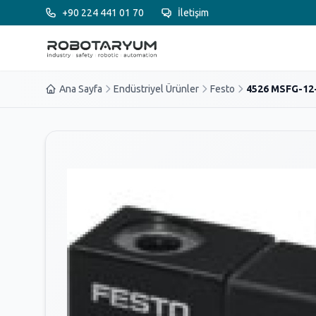
Ana içeriğe geç
+90 224 441 01 70
İletişim
Ana Sayfa
Endüstriyel Ürünler
Festo
4526 MSFG-12