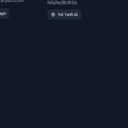
taryum.com
Nilüfer/BURSA
aşın
Yol Tarifi Al