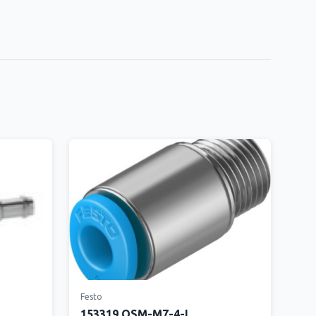
Festo
153319 QSM-M7-4-I