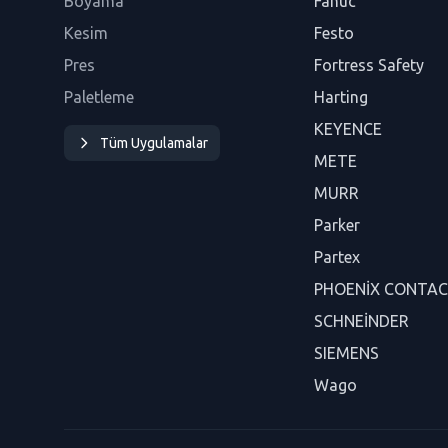
Boyama
Fanuc
Kesim
Festo
Pres
Fortress Safety
Paletleme
Harting
KEYENCE
Tüm Uygulamalar
METE
MURR
Parker
Partex
PHOENİX CONTA
SCHNEİNDER
SIEMENS
Wago