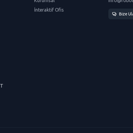
Kurumsal
info@robo
İnteraktif Ofis
Bize Ul
CT