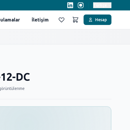
Türkçe
ulamalar
İletişim
Hesap
Favoriler
Sepet
-12-DC
görüntülenme