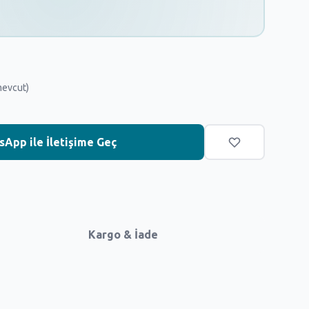
mevcut)
App ile İletişime Geç
Kargo & İade