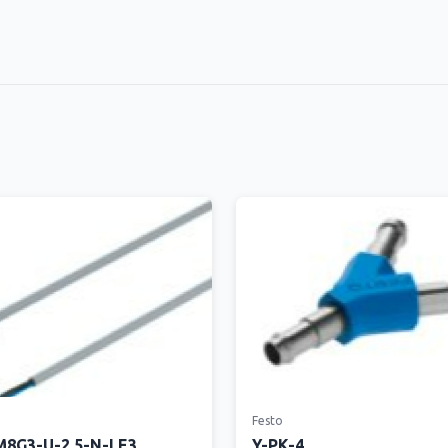
Festo
8G3-U-2.5-N-LE3
Y-PK-4