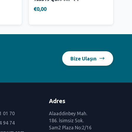
€0,00
Bize Ulaşın
Adres
1 01 70
Alaaddinbey Mah.
186. İsimsiz Sok.
4 94 74
Sam2 Plaza No:2/16