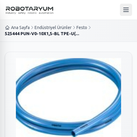
Ana içeriğe geç
Ana 
Ana Sayfa
Endüstriyel Ürünler
Festo
525444 PUN-V0-10X1,5-BL TPE-U(...