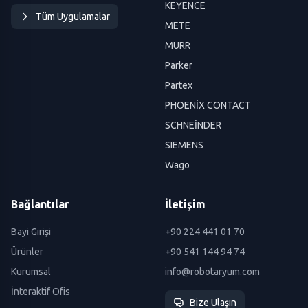
KEYENCE
Tüm Uygulamalar
METE
MURR
Parker
Partex
PHOENİX CONTACT
SCHNEİNDER
SIEMENS
Wago
Bağlantılar
İletişim
Bayi Girişi
+90 224 441 01 70
Ürünler
+90 541 144 94 74
Kurumsal
info@robotaryum.com
İnteraktif Ofis
Bize Ulaşın