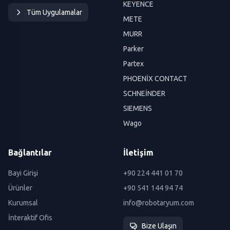
KEYENCE
Tüm Uygulamalar
METE
MURR
Parker
Partex
PHOENİX CONTACT
SCHNEİNDER
SIEMENS
Wago
Bağlantılar
İletişim
Bayi Girişi
+90 224 441 01 70
Ürünler
+90 541 144 94 74
Kurumsal
info@robotaryum.com
İnteraktif Ofis
Bize Ulaşın