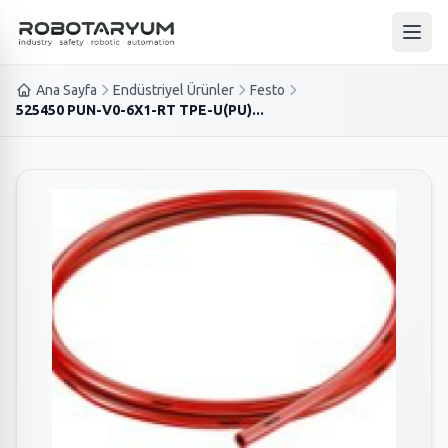
Ana içeriğe geç
Ana 
Ana Sayfa
Endüstriyel Ürünler
Festo
525450 PUN-V0-6X1-RT TPE-U(PU)...