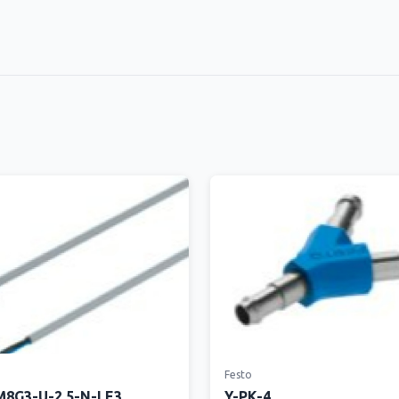
Festo
8G3-U-2.5-N-LE3
Y-PK-4