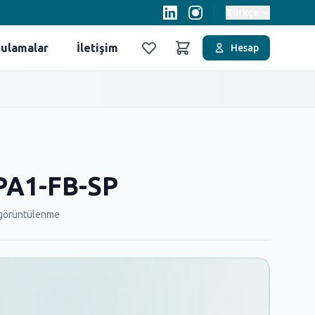
Türkçe
ulamalar
İletişim
Hesap
Favoriler
Sepet
PA1-FB-SP
görüntülenme