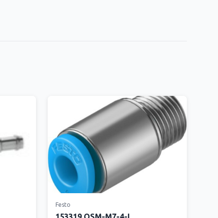
Festo
153319 QSM-M7-4-I