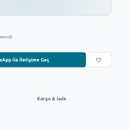
mevcut)
App ile İletişime Geç
Kargo & İade