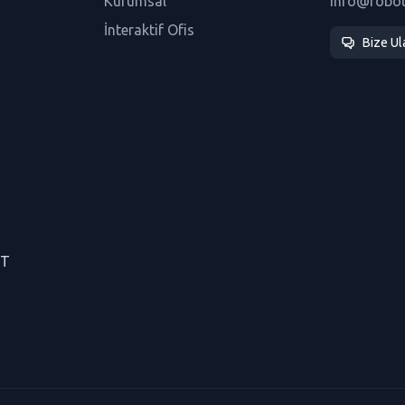
Kurumsal
info@robo
İnteraktif Ofis
Bize Ul
CT