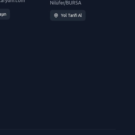
taryum.com
Nilüfer/BURSA
aşın
Yol Tarifi Al