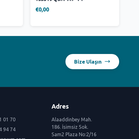
€0,00
Bize Ulaşın
Adres
1 01 70
Alaaddinbey Mah.
186. İsimsiz Sok.
4 94 74
Sam2 Plaza No:2/16