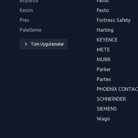
Boyama
Fanuc
Kesim
Festo
Pres
Fortress Safety
Paletleme
Harting
KEYENCE
Tüm Uygulamalar
METE
MURR
Parker
Partex
PHOENİX CONTA
SCHNEİNDER
SIEMENS
Wago