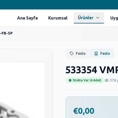
Ürünler
Ana Sayfa
Kurumsal
Uyg
-FB-SP
Festo
Festo
533354 VM
376 
Stokta Var (4 Adet)
€0,00