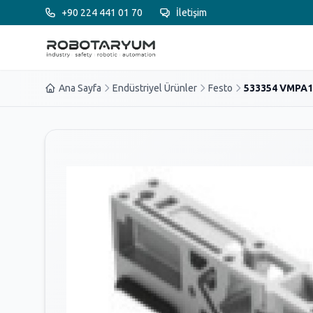
Ana içeriğe geç
+90 224 441 01 70
İletişim
Ana Sayfa
Endüstriyel Ürünler
Festo
533354 VMPA1