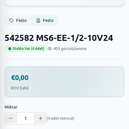
Festo
Festo
542582 MS6-EE-1/2-10V24
403 görüntülenme
Stokta Var (4 Adet)
€0,00
KDV Dahil
Miktar
(4 adet mevcut)