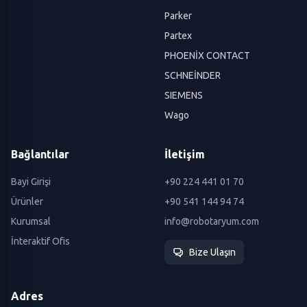
Parker
Partex
PHOENİX CONTACT
SCHNEİNDER
SIEMENS
Wago
Bağlantılar
İletişim
Bayi Girişi
+90 224 441 01 70
Ürünler
+90 541 144 94 74
Kurumsal
info@robotaryum.com
İnteraktif Ofis
Bize Ulaşın
Adres