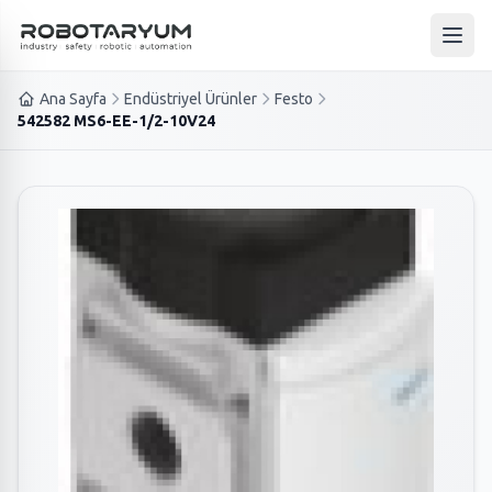
Ana içeriğe geç
Ana 
Ana Sayfa
Endüstriyel Ürünler
Festo
542582 MS6-EE-1/2-10V24