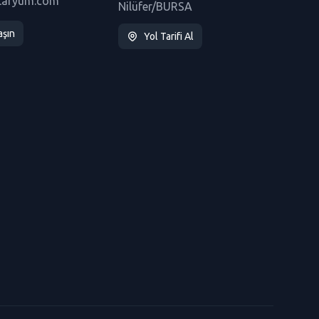
taryum.com
Nilüfer/BURSA
aşın
Yol Tarifi Al