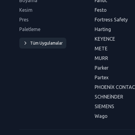
Boyama
Fanuc
Kesim
Festo
Pres
Fortress Safety
Paletleme
Harting
KEYENCE
Tüm Uygulamalar
METE
MURR
Parker
Partex
PHOENİX CONTA
SCHNEİNDER
SIEMENS
Wago