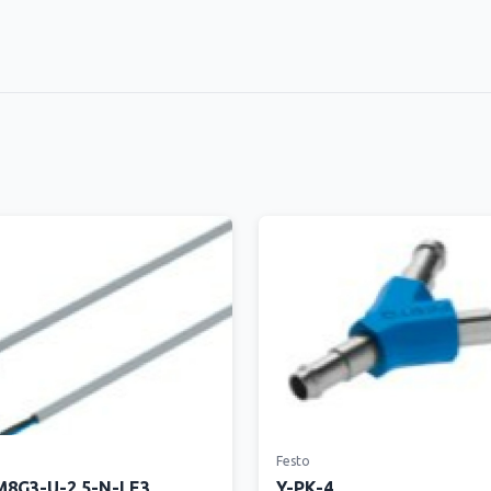
Festo
8G3-U-2.5-N-LE3
Y-PK-4