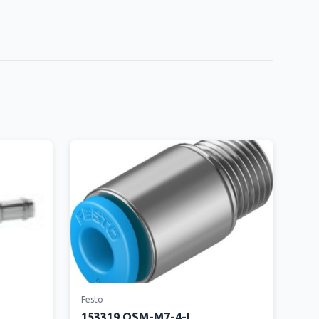
Festo
153319 QSM-M7-4-I