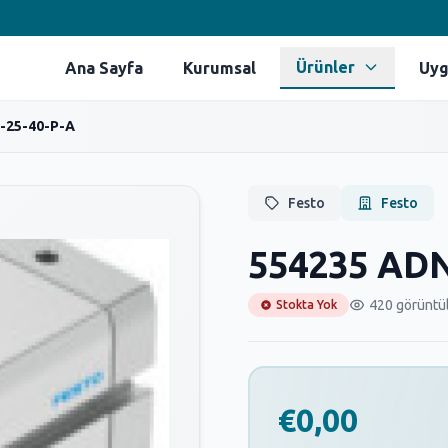
Ürünler
Ana Sayfa
Kurumsal
Uyg
-25-40-P-A
Festo
Festo
554235 ADN
420 görünt
Stokta Yok
€0,00