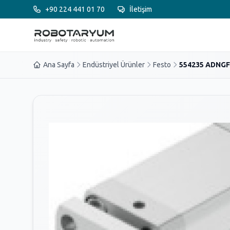
Ana içeriğe geç
+90 224 441 01 70
İletişim
Ana Sayfa
Endüstriyel Ürünler
Festo
554235 ADNGF