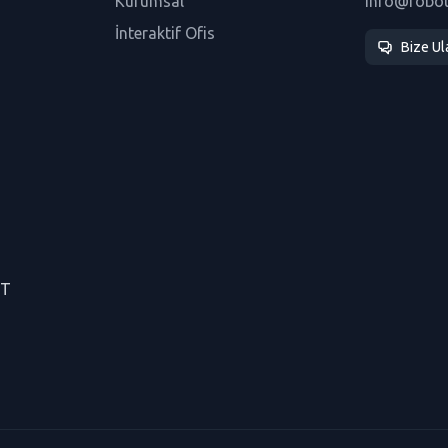
Kurumsal
info@robo
İnteraktif Ofis
Bize Ul
CT