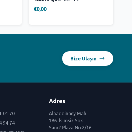
€0,00
Bize Ulaşın
Adres
1 01 70
Alaaddinbey Mah.
186. İsimsiz Sok.
4 94 74
Sam2 Plaza No:2/16