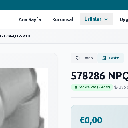
Ürünler
Ana Sayfa
Kurumsal
Uyg
L-G14-Q12-P10
Festo
Festo
578286 NPQ
395 
Stokta Var (5 Adet)
€0,00