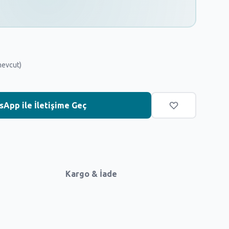
mevcut)
App ile İletişime Geç
Kargo & İade