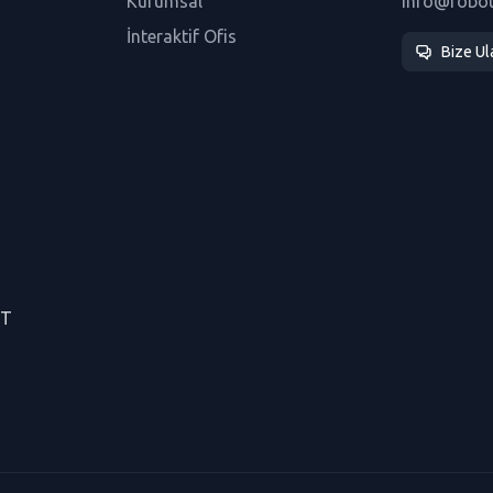
Kurumsal
info@robo
İnteraktif Ofis
Bize Ul
CT