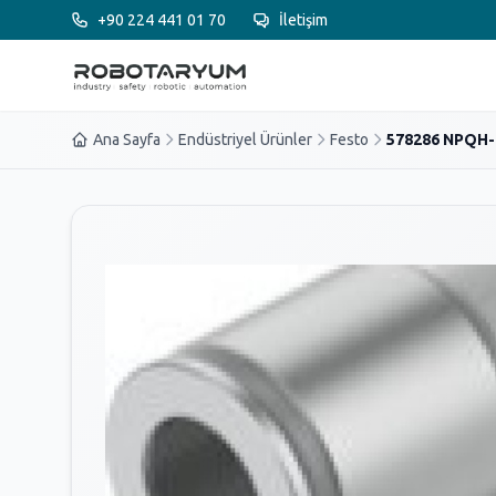
Ana içeriğe geç
+90 224 441 01 70
İletişim
Ana Sayfa
Endüstriyel Ürünler
Festo
578286 NPQH-