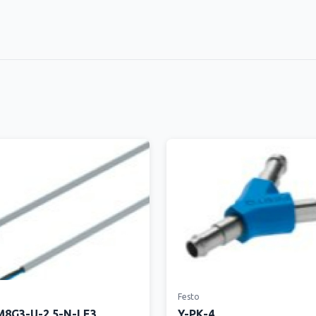
Festo
8G3-U-2.5-N-LE3
Y-PK-4