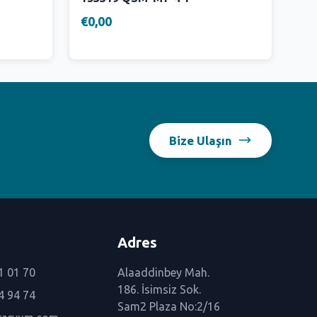
€0,00
Bize Ulaşın
Adres
1 01 70
Alaaddinbey Mah.
186. İsimsiz Sok.
4 94 74
Sam2 Plaza No:2/16