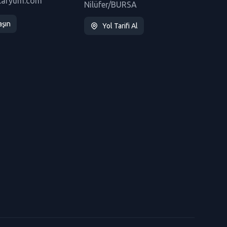
taryum.com
Nilüfer/BURSA
aşın
Yol Tarifi Al