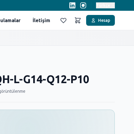
Türkçe
ulamalar
İletişim
Hesap
Favoriler
Sepet
H-L-G14-Q12-P10
görüntülenme