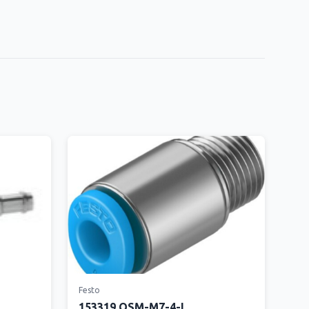
Festo
153319 QSM-M7-4-I