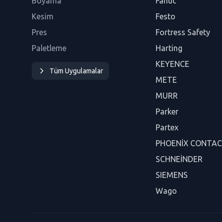
Boyama
Fanuc
Kesim
Festo
Pres
Fortress Safety
Paletleme
Harting
KEYENCE
Tüm Uygulamalar
METE
MURR
Parker
Partex
PHOENİX CONTA
SCHNEİNDER
SIEMENS
Wago