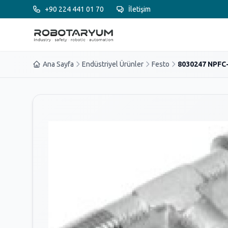
Ana içeriğe geç
+90 224 441 01 70
İletişim
Ana Sayfa
Endüstriyel Ürünler
Festo
8030247 NPFC