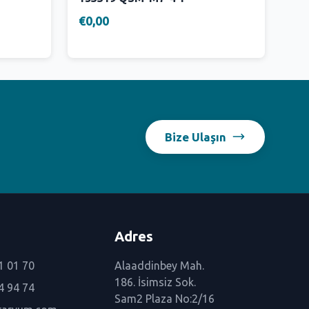
€0,00
Bize Ulaşın
Adres
1 01 70
Alaaddinbey Mah.
186. İsimsiz Sok.
4 94 74
Sam2 Plaza No:2/16