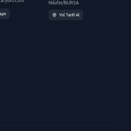
taryum.com
Nilüfer/BURSA
aşın
Yol Tarifi Al