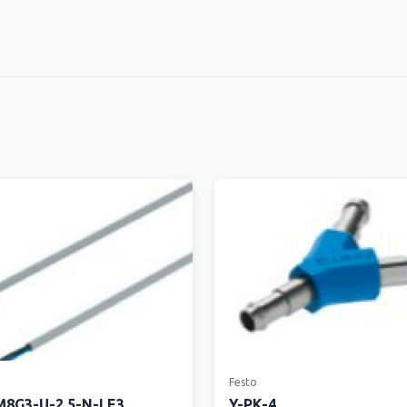
Festo
8G3-U-2.5-N-LE3
Y-PK-4