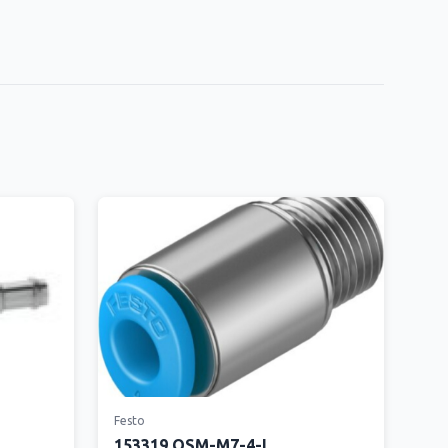
Festo
153319 QSM-M7-4-I