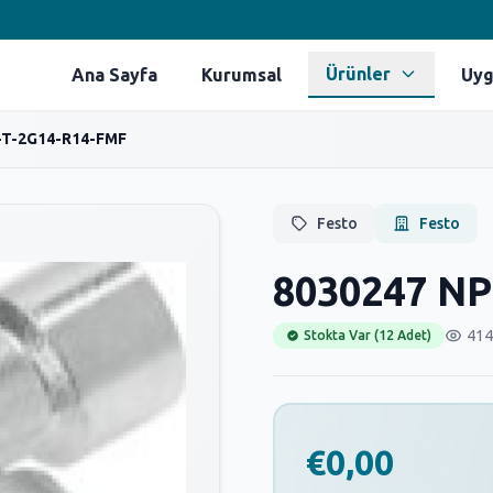
Ürünler
Ana Sayfa
Kurumsal
Uyg
-T-2G14-R14-FMF
Festo
Festo
8030247 NP
414
Stokta Var (12 Adet)
€0,00