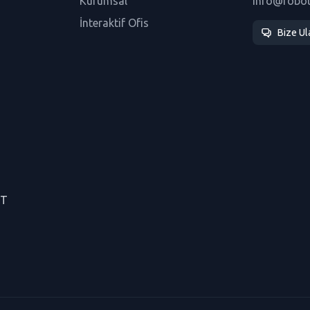
Kurumsal
info@robo
İnteraktif Ofis
Bize Ul
CT