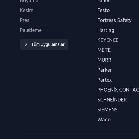
Boyama
Fanuc
Kesim
Festo
Pres
Fortress Safety
Paletleme
Harting
KEYENCE
Tüm Uygulamalar
METE
MURR
Parker
Partex
PHOENİX CONTA
SCHNEİNDER
SIEMENS
Wago