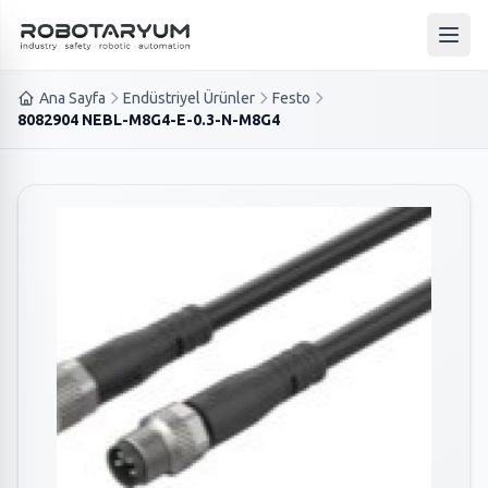
Ana içeriğe geç
Ana 
Ana Sayfa
Endüstriyel Ürünler
Festo
8082904 NEBL-M8G4-E-0.3-N-M8G4