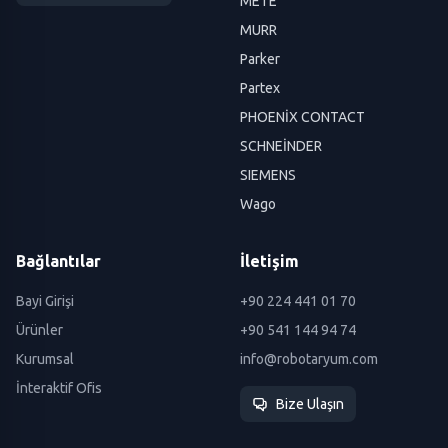
METE
MURR
Parker
Partex
PHOENİX CONTACT
SCHNEİNDER
SIEMENS
Wago
Bağlantılar
İletişim
Bayi Girişi
+90 224 441 01 70
Ürünler
+90 541 144 94 74
Kurumsal
info@robotaryum.com
İnteraktif Ofis
Bize Ulaşın