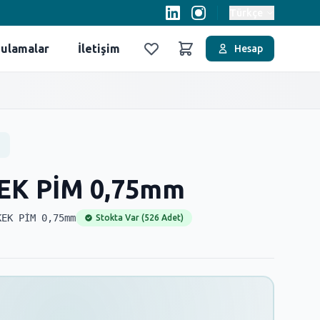
Türkçe
ulamalar
İletişim
Hesap
Favoriler
Sepet
EK PİM 0,75mm
KEK PİM 0,75mm
Stokta Var (526 Adet)