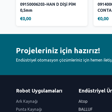
09150006203-HAN D DİŞİ PİM
091400
0,5mm
CONTA
€0,00
€0,00
Projeleriniz için hazırız!
Endüstriyel otomasyon çözümleriniz için hemen ileti
Robot Uygulamaları
Endüstriyel Ür
Ark Kaynağı
Atop
Punta Kaynağı
BALLUF