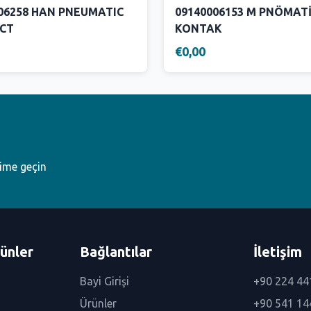
06258 HAN PNEUMATIC
09140006153 M PNÖMAT
CT
KONTAK
€0,00
şime geçin
ünler
Bağlantılar
İletişim
Bayi Girişi
+90 224 44
Ürünler
+90 541 14