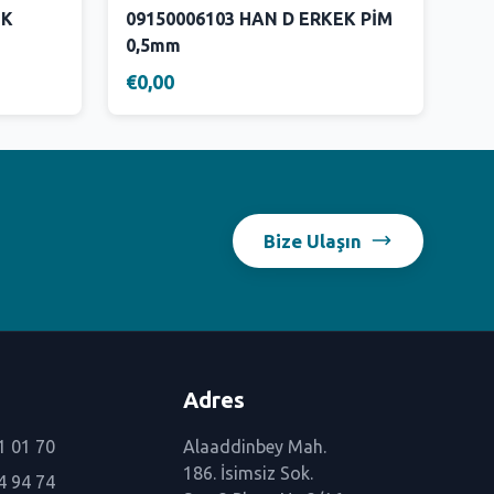
İK
09150006103 HAN D ERKEK PİM
0,5mm
€0,00
Bize Ulaşın
Adres
1 01 70
Alaaddinbey Mah.
186. İsimsiz Sok.
4 94 74