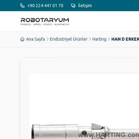
Ana içeriğe geç
+90 224 441 01 70
İletişim
Ana Sayfa
Endüstriyel Ürünler
Harting
HAN D ERKEK