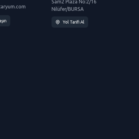
Sam2 Plaza No:2/16
taryum.com
Nilüfer/BURSA
aşın
Yol Tarifi Al