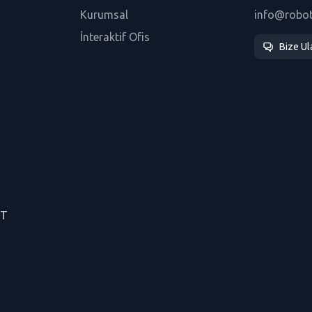
Kurumsal
info@robo
İnteraktif Ofis
Bize Ul
CT