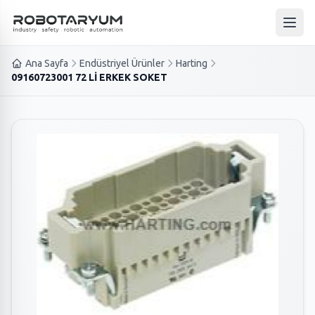
Ana içeriğe geç
Ana 
Ana Sayfa
Endüstriyel Ürünler
Harting
09160723001 72 Lİ ERKEK SOKET