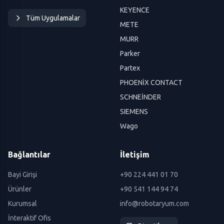
KEYENCE
Tüm Uygulamalar
METE
MURR
Parker
Partex
PHOENİX CONTACT
SCHNEİNDER
SIEMENS
Wago
Bağlantılar
İletişim
Bayi Girişi
+90 224 441 01 70
Ürünler
+90 541 144 94 74
Kurumsal
info@robotaryum.com
İnteraktif Ofis