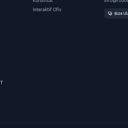
Kurumsal
info@robo
İnteraktif Ofis
Bize Ul
CT