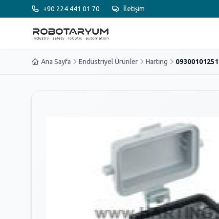
Ana içeriğe geç
+90 224 441 01 70
İletişim
Ana Sayfa
Endüstriyel Ürünler
Harting
09300101251