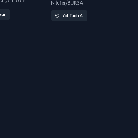
taryum.com
Nilüfer/BURSA
aşın
Yol Tarifi Al