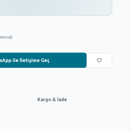
mevcut)
App ile İletişime Geç
Kargo & İade