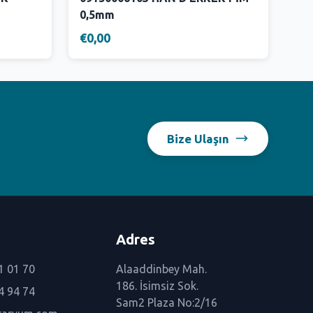
0,5mm
€0,00
Bize Ulaşın
Adres
1 01 70
Alaaddinbey Mah.
186. İsimsiz Sok.
4 94 74
Sam2 Plaza No:2/16