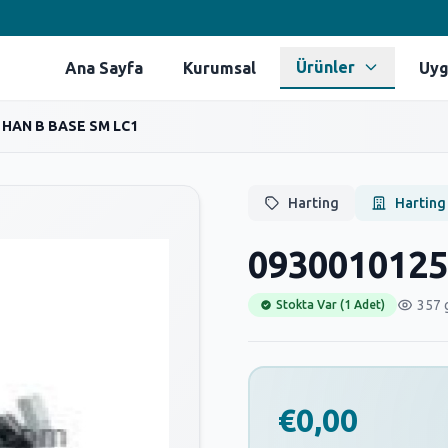
Ürünler
Ana Sayfa
Kurumsal
Uyg
 HAN B BASE SM LC1
Harting
Harting
0930010125
357 
Stokta Var (1 Adet)
€0,00