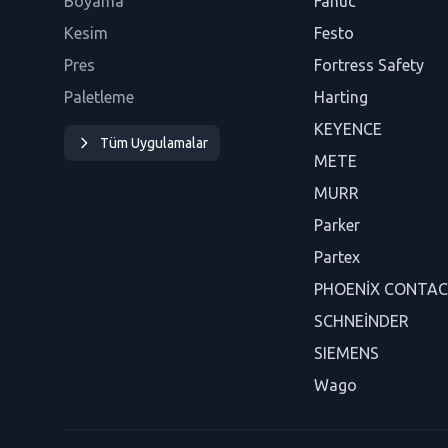
Boyama
Fanuc
Kesim
Festo
Pres
Fortress Safety
Paletleme
Harting
KEYENCE
Tüm Uygulamalar
METE
MURR
Parker
Partex
PHOENİX CONTA
SCHNEİNDER
SIEMENS
Wago