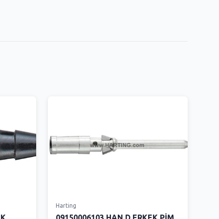
Harting
İK
09150006103 HAN D ERKEK PİM