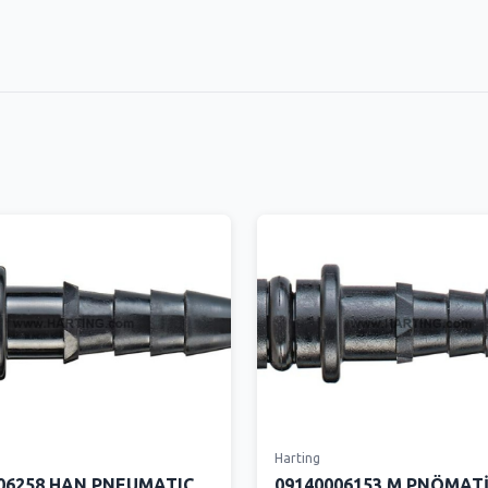
Harting
06258 HAN PNEUMATIC
09140006153 M PNÖMAT