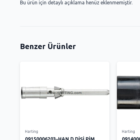
Bu ürün için detaylı açıklama henüz eklenmemiştir.
Benzer Ürünler
Harting
Harting
09150006203-HAN D DİŞİ PİM
091400