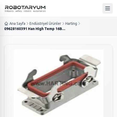
Ana içeriğe geç
Ana 
Ana Sayfa
Endüstriyel Ürünler
Harting
09628160391 Han High Temp 16B...