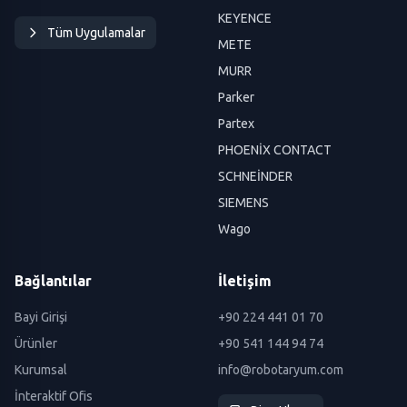
KEYENCE
Tüm Uygulamalar
METE
MURR
Parker
Partex
PHOENİX CONTACT
SCHNEİNDER
SIEMENS
Wago
Bağlantılar
İletişim
Bayi Girişi
+90 224 441 01 70
Ürünler
+90 541 144 94 74
Kurumsal
info@robotaryum.com
İnteraktif Ofis