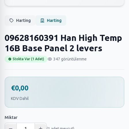
Harting
Harting
09628160391 Han High Temp
16B Base Panel 2 levers
347 görüntülenme
Stokta Var (1 Adet)
€0,00
KDV Dahil
Miktar
(1 adet mevcut)