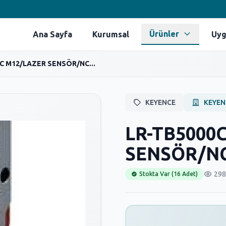
Ürünler
Ana Sayfa
Kurumsal
Uyg
C M12/LAZER SENSÖR/NC...
KEYENCE
KEYEN
LR-TB5000
SENSÖR/N
298
Stokta Var (16 Adet)