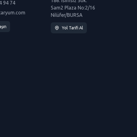
186. İsimsiz Sok.
4 94 74
Sam2 Plaza No:2/16
taryum.com
Nilüfer/BURSA
aşın
Yol Tarifi Al