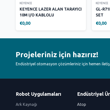
KEYENCE
KEYENCE
KEYENCE LAZER ALAN TARAYICI
GL-R71
10M I/O KABLOLU
SET
€0,00
€0,00
Projeleriniz için hazırız!
Endüstriyel otomasyon çözümleriniz için hemen ileti
Robot Uygulamaları
Endüstriyel Ür
Ark Kaynağı
Atop