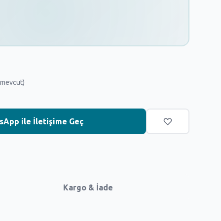
 mevcut)
App ile İletişime Geç
Kargo & İade