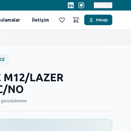
Türkçe
ulamalar
İletişim
Hesap
Favoriler
Sepet
CE
C M12/LAZER
C/NO
 görüntülenme