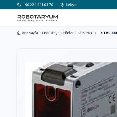
Ana içeriğe geç
+90 224 441 01 70
İletişim
Ana Sayfa
Endüstriyel Ürünler
KEYENCE
LR-TB5000