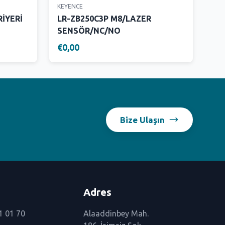
KEYENCE
RİYERİ
LR-ZB250C3P M8/LAZER
SENSÖR/NC/NO
€0,00
Bize Ulaşın
Adres
1 01 70
Alaaddinbey Mah.