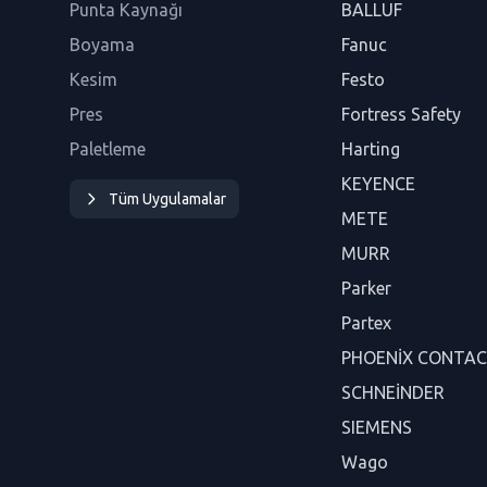
Punta Kaynağı
BALLUF
Boyama
Fanuc
Kesim
Festo
Pres
Fortress Safety
Paletleme
Harting
KEYENCE
Tüm Uygulamalar
METE
MURR
Parker
Partex
PHOENİX CONTA
SCHNEİNDER
SIEMENS
Wago