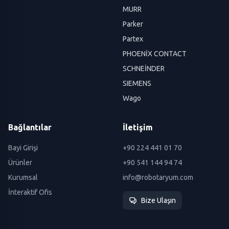
MURR
Parker
Partex
PHOENİX CONTACT
SCHNEİNDER
SIEMENS
Wago
Bağlantılar
İletişim
Bayi Girişi
+90 224 441 01 70
Ürünler
+90 541 144 94 74
Kurumsal
info@robotaryum.com
İnteraktif Ofis
Bize Ulaşın