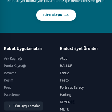
Endüstriyel otomasyon çözümleriniz için hemen iletişime geçin
Bize Ulaşın
Robot Uygulamaları
Endüstriyel Ürünler
Ark Kaynağı
Atop
Punta Kaynağı
BALLUF
Boyama
Fanuc
Kesim
Festo
Pres
Fortress Safety
Paletleme
Harting
KEYENCE
Tüm Uygulamalar
METE