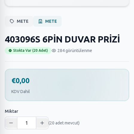
METE
METE
403096S 6PİN DUVAR PRİZİ
284 görüntülenme
Stokta Var (20 Adet)
€0,00
KDV Dahil
Miktar
(20 adet mevcut)