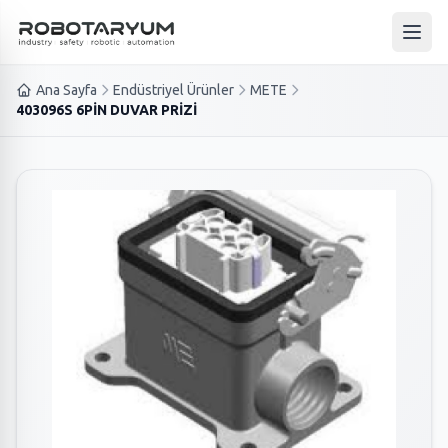
Ana içeriğe geç
Ana 
Ana Sayfa
Endüstriyel Ürünler
METE
403096S 6PİN DUVAR PRİZİ