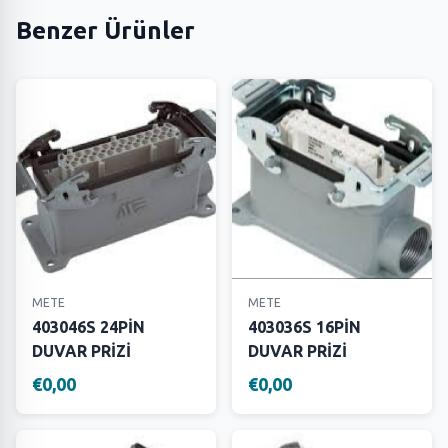
Benzer Ürünler
METE
METE
403046S 24PİN
403036S 16PİN
DUVAR PRİZİ
DUVAR PRİZİ
€0,00
€0,00