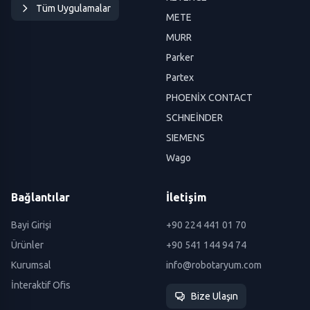
Tüm Uygulamalar
METE
MURR
Parker
Partex
PHOENİX CONTACT
SCHNEİNDER
SIEMENS
Wago
Bağlantılar
İletişim
Bayi Girişi
+90 224 441 01 70
Ürünler
+90 541 144 94 74
Kurumsal
info@robotaryum.com
İnteraktif Ofis
Bize Ulaşın