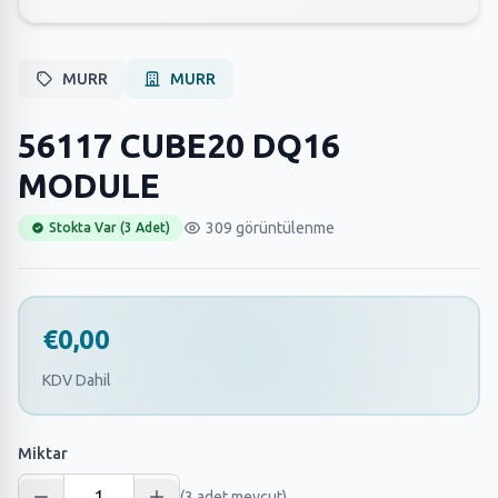
MURR
MURR
56117 CUBE20 DQ16
MODULE
309 görüntülenme
Stokta Var (3 Adet)
€0,00
KDV Dahil
Miktar
(3 adet mevcut)