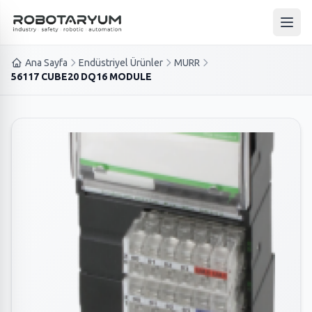
Ana içeriğe geç
Ana 
Ana Sayfa
Endüstriyel Ürünler
MURR
56117 CUBE20 DQ16 MODULE