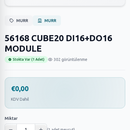
MURR
MURR
56168 CUBE20 DI16+DO16
MODULE
302 görüntülenme
Stokta Var (1 Adet)
€0,00
KDV Dahil
Miktar
(1 adet mevcut)