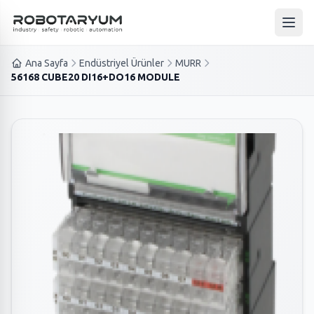
Ana içeriğe geç
Ana 
Ana Sayfa
Endüstriyel Ürünler
MURR
56168 CUBE20 DI16+DO16 MODULE