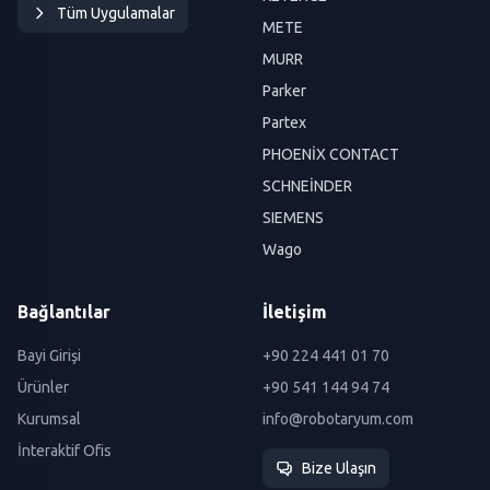
Tüm Uygulamalar
METE
MURR
Parker
Partex
PHOENİX CONTACT
SCHNEİNDER
SIEMENS
Wago
Bağlantılar
İletişim
Bayi Girişi
+90 224 441 01 70
Ürünler
+90 541 144 94 74
Kurumsal
info@robotaryum.com
İnteraktif Ofis
Bize Ulaşın