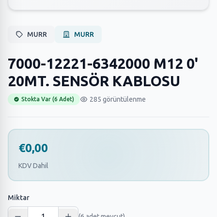
MURR
MURR
7000-12221-6342000 M12 0'
20MT. SENSÖR KABLOSU
285 görüntülenme
Stokta Var (6 Adet)
€0,00
KDV Dahil
Miktar
(6 adet mevcut)