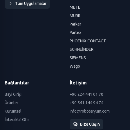
Tüm Uygulamalar
METE
MURR
Parker
Partex
PHOENİX CONTACT
SCHNEİNDER
SIEMENS
Wago
Bağlantılar
İletişim
Bayi Girişi
+90 224 441 01 70
Ürünler
+90 541 144 94 74
Kurumsal
info@robotaryum.com
İnteraktif Ofis
Bize Ulaşın