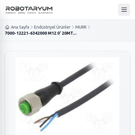
Ana içeriğe geç
Ana 
Ana Sayfa
Endüstriyel Ürünler
MURR
7000-12221-6342000 M12 0' 20MT...