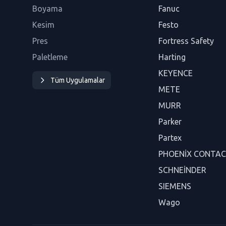
Boyama
Fanuc
Kesim
Festo
Pres
Fortress Safety
Paletleme
Harting
KEYENCE
Tüm Uygulamalar
METE
MURR
Parker
Partex
PHOENİX CONTA
SCHNEİNDER
SIEMENS
Wago