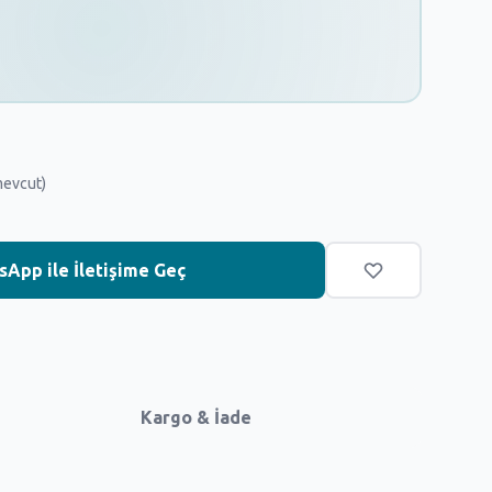
mevcut)
App ile İletişime Geç
Kargo & İade