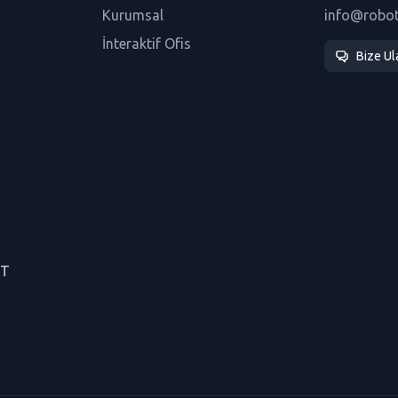
Kurumsal
info@robo
İnteraktif Ofis
Bize Ul
CT