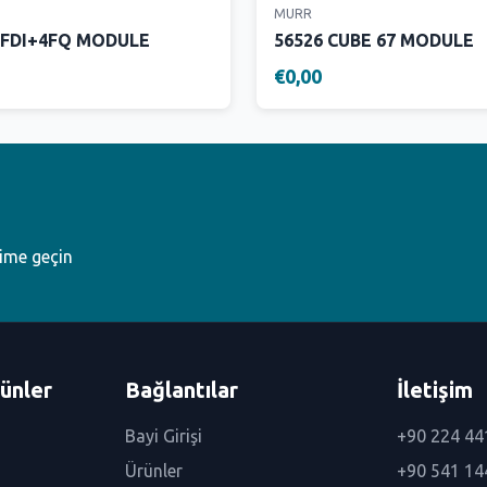
MURR
8FDI+4FQ MODULE
56526 CUBE 67 MODULE
€0,00
şime geçin
ünler
Bağlantılar
İletişim
Bayi Girişi
+90 224 44
Ürünler
+90 541 14