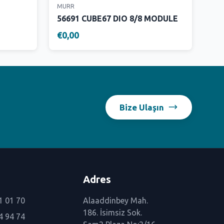
MURR
56691 CUBE67 DIO 8/8 MODULE
€0,00
Bize Ulaşın
Adres
1 01 70
Alaaddinbey Mah.
186. İsimsiz Sok.
4 94 74