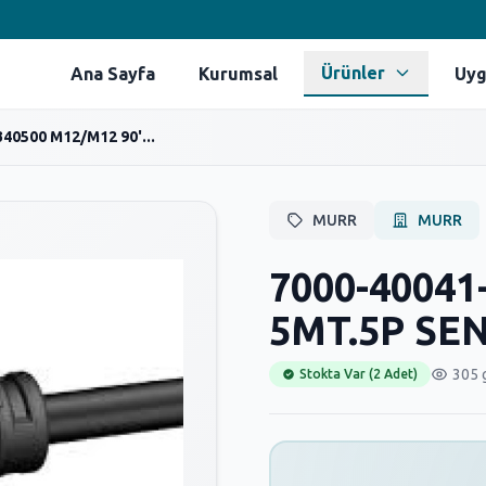
Ürünler
Ana Sayfa
Kurumsal
Uyg
40500 M12/M12 90'...
MURR
MURR
7000-40041
5MT.5P SE
305 
Stokta Var (2 Adet)