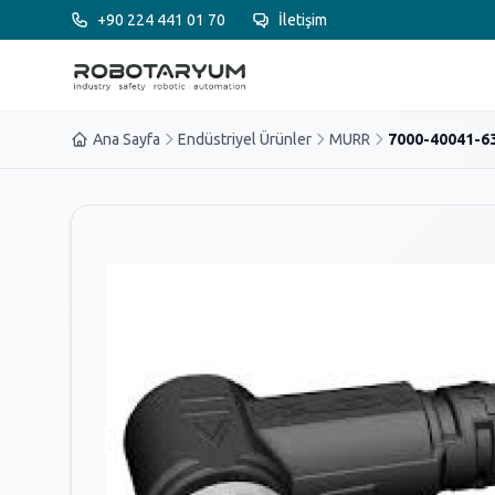
Ana içeriğe geç
+90 224 441 01 70
İletişim
Ana Sayfa
Endüstriyel Ürünler
MURR
7000-40041-63