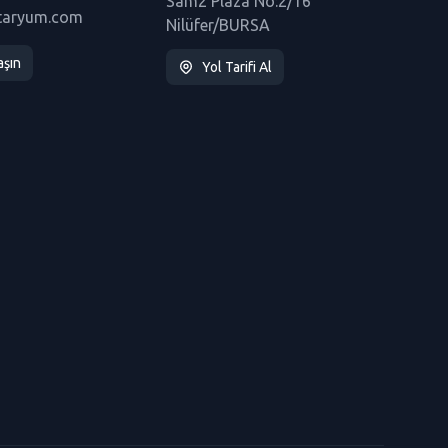
Sam2 Plaza No:2/16
taryum.com
Nilüfer/BURSA
aşın
Yol Tarifi Al