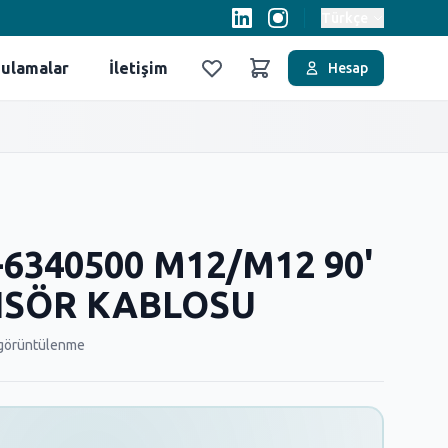
Türkçe
ulamalar
İletişim
Hesap
Favoriler
Sepet
-6340500 M12/M12 90'
NSÖR KABLOSU
görüntülenme