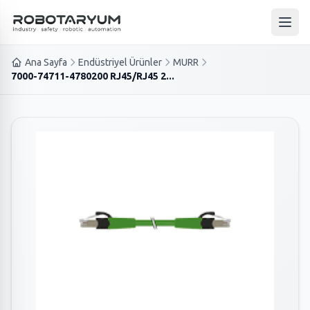
Ana içeriğe geç
Ana 
Ana Sayfa
Endüstriyel Ürünler
MURR
7000-74711-4780200 RJ45/RJ45 2...