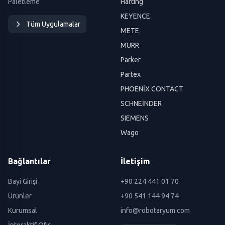
Paletleme
Harting
KEYENCE
Tüm Uygulamalar
METE
MURR
Parker
Partex
PHOENİX CONTACT
SCHNEİNDER
SIEMENS
Wago
Bağlantılar
İletişim
Bayi Girişi
+90 224 441 01 70
Ürünler
+90 541 144 94 74
Kurumsal
info@robotaryum.com