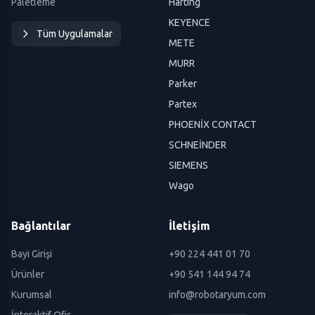
Paletleme
Harting
KEYENCE
Tüm Uygulamalar
METE
MURR
Parker
Partex
PHOENİX CONTACT
SCHNEİNDER
SIEMENS
Wago
Bağlantılar
İletişim
Bayi Girişi
+90 224 441 01 70
Ürünler
+90 541 144 94 74
Kurumsal
info@robotaryum.com