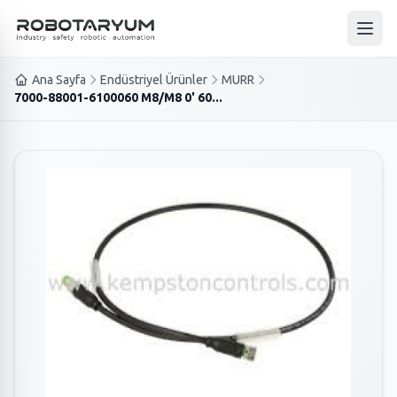
Ana içeriğe geç
Ana 
Ana Sayfa
Endüstriyel Ürünler
MURR
7000-88001-6100060 M8/M8 0' 60...