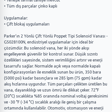
• Yerleşik termal tahliye mevcut
• Tüm dış parçalar çinko kaplı
Uygulamalar:
• Çift blokaj uygulamaları
Parker’ın 2 Yönlü Çift Yönlü Poppet Tipi Solenoid Vanası -
GS028100N, endüstriyel uygulamalar için ideal bir
çözümdür. Bu solenoid vana, her iki yönde akışı
engelleyerek güvenilir bir kontrol sunar. Düşük sızıntı
özellikleri sayesinde, sistem verimliliğini artırır ve enerji
tasarrufu sağlar. Normalde açık veya normalde kapalı
konfigürasyonları ile esneklik sunan bu ürün, 350 bara
(5000 psi) kadar basınçlara ve 285 lpm (75 gpm) kadar
akış hızlarına uygundur. Tüm parçaları çelikten üretilen bu
vana, dayanıklılığı ve uzun ömrü ile dikkat çeker. 72°F
(20°C) sıcaklıkta %85 oranında nominal voltaj gereksinimi
ve -30 °F (-34 °C) sıcaklık aralığı ile geniş bir çalışma
ortamında kullanılabilir. Otomotiv, otomasyon ve enerji