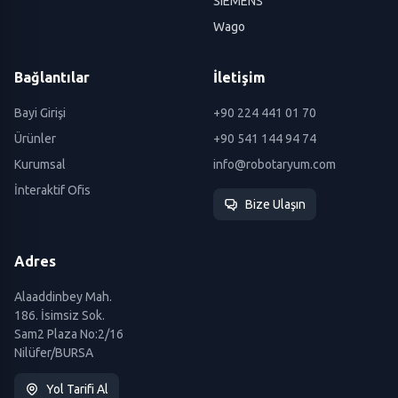
SIEMENS
Wago
Bağlantılar
İletişim
Bayi Girişi
+90 224 441 01 70
Ürünler
+90 541 144 94 74
Kurumsal
info@robotaryum.com
İnteraktif Ofis
Bize Ulaşın
Adres
Alaaddinbey Mah.
186. İsimsiz Sok.
Sam2 Plaza No:2/16
Nilüfer/BURSA
Yol Tarifi Al