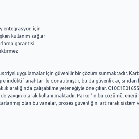
ay entegrasyon için
şken kullanım sağlar
arlama garantisi
rektirmez
ndüstriyel uygulamalar için güvenilir bir çözüm sunmaktadır. K
egre indüktif anahtar ile donatılmıştır, bu da güvenlik açısınd
aklık aralığında çalışabilme yeteneğiyle öne çıkar. C10C1E016S
inde yaygın olarak kullanılmaktadır. Parker’ın bu çözümü, enerji 
sarlanmış olan bu vanalar, proses güvenliğini artırarak sistem v