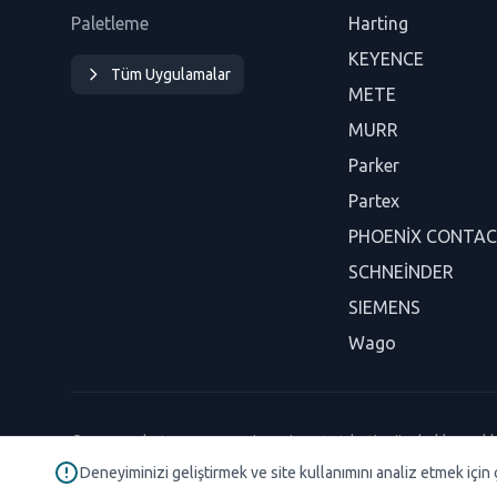
Paletleme
Harting
KEYENCE
Tüm Uygulamalar
METE
MURR
Parker
Partex
PHOENİX CONTA
SCHNEİNDER
SIEMENS
Wago
© 2026 Robotaryum Sanayi ve Ticaret Ltd. Şti. Tüm hakları saklı
Deneyiminizi geliştirmek ve site kullanımını analiz etmek için 