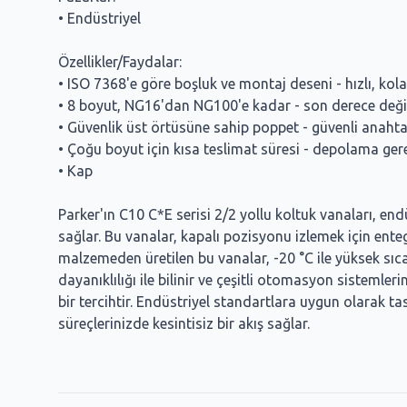
• Endüstriyel
Özellikler/Faydalar:
• ISO 7368'e göre boşluk ve montaj deseni - hızlı, kol
• 8 boyut, NG16'dan NG100'e kadar - son derece deği
• Güvenlik üst örtüsüne sahip poppet - güvenli anaht
• Çoğu boyut için kısa teslimat süresi - depolama ge
• Kap
Parker'ın C10 C*E serisi 2/2 yollu koltuk vanaları, e
sağlar. Bu vanalar, kapalı pozisyonu izlemek için ent
malzemeden üretilen bu vanalar, -20 °C ile yüksek sıc
dayanıklılığı ile bilinir ve çeşitli otomasyon sistemler
bir tercihtir. Endüstriyel standartlara uygun olarak ta
süreçlerinizde kesintisiz bir akış sağlar.