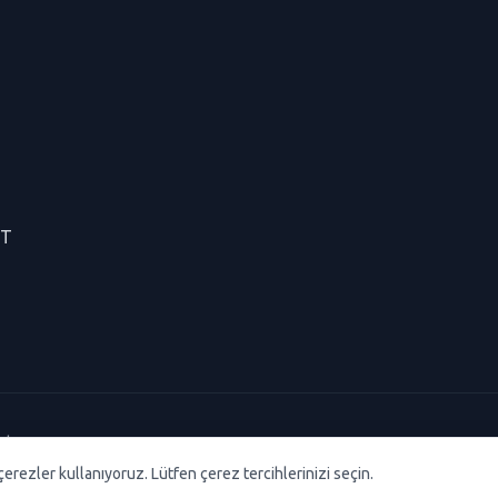
CT
dır.
çerezler kullanıyoruz. Lütfen çerez tercihlerinizi seçin.