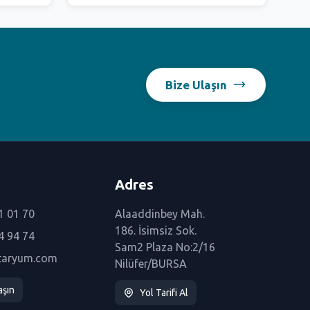
Bize Ulaşın
Adres
1 01 70
Alaaddinbey Mah.
186. İsimsiz Sok.
4 94 74
Sam2 Plaza No:2/16
taryum.com
Nilüfer/BURSA
aşın
Yol Tarifi Al