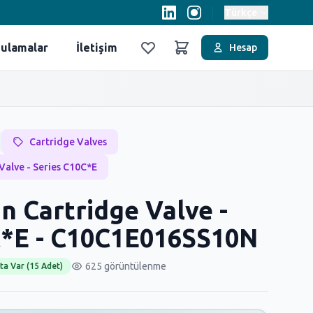
Türkçe
ulamalar
İletişim
Hesap
Favoriler
Sepet
Cartridge Valves
Valve - Series C10C*E
In Cartridge Valve -
C*E - C10C1E016SS10N
625 görüntülenme
ta Var (15 Adet)