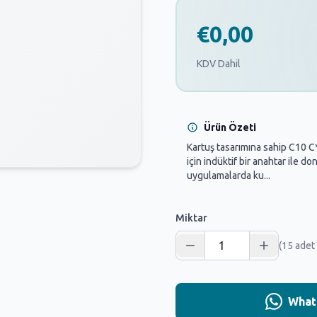
€0,00
KDV Dahil
Ürün Özeti
Kartuş tasarımına sahip C10 C*
için indüktif bir anahtar ile d
uygulamalarda ku...
Miktar
(15 adet
Whats