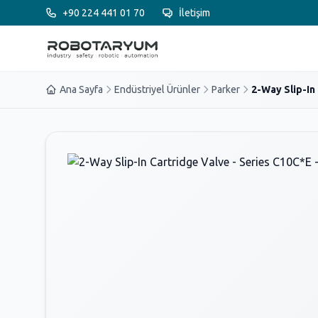
Ana içeriğe geç
+90 224 441 01 70
İletişim
Ana Sayfa
Endüstriyel Ürünler
Parker
2-Way Slip-In 