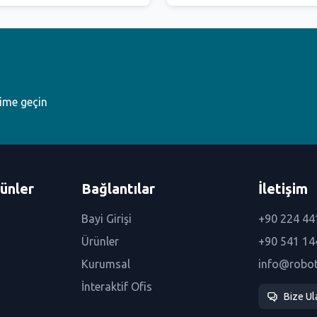
şime geçin
ünler
Bağlantılar
İletişim
Bayi Girişi
+90 224 44
Ürünler
+90 541 14
Kurumsal
info@robo
İnteraktif Ofis
Bize Ul