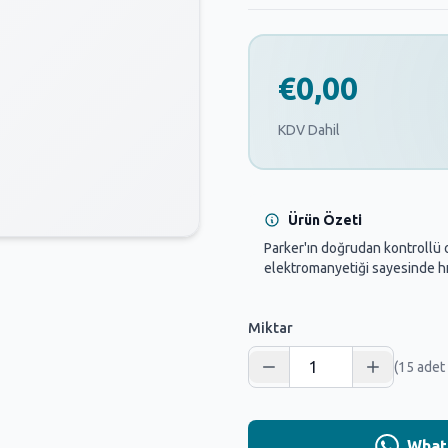
€0,00
KDV Dahil
Ürün Özeti
Parker'ın doğrudan kontrollü o
elektromanyetiği sayesinde hız
Miktar
(15 adet
Whats