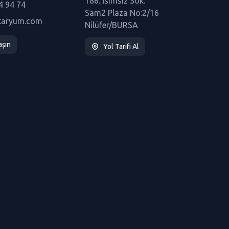
186. İsimsiz Sok.
4 94 74
Sam2 Plaza No:2/16
taryum.com
Nilüfer/BURSA
aşın
Yol Tarifi Al