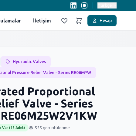
Türkçe
ulamalar
İletişim
Hesap
Favoriler
Sepet
Hydraulic Valves
ional Pressure Relief Valve - Series RE06M*W
rated Proportional
lief Valve - Series
- RE06M25W2V1KW
555 görüntülenme
a Var (15 Adet)