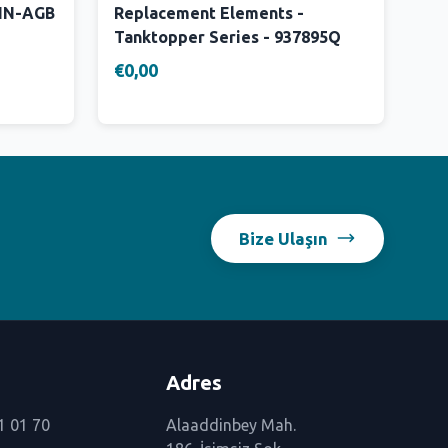
 IN-AGB
Replacement Elements -
Tanktopper Series - 937895Q
€0,00
Bize Ulaşın
Adres
1 01 70
Alaaddinbey Mah.