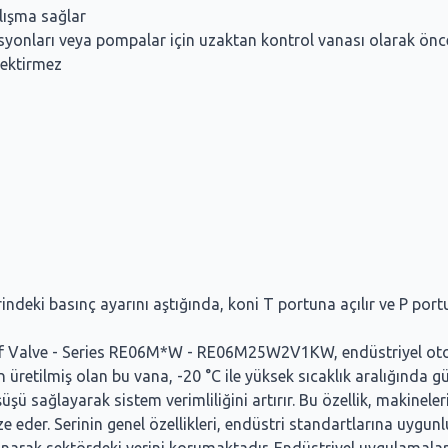
alışma sağlar
yonları veya pompalar için uzaktan kontrol vanası olarak önce
rektirmez
indeki basınç ayarını aştığında, koni T portuna açılır ve P por
lief Valve - Series RE06M*W - RE06M25W2V1KW, endüstriyel ot
tilmiş olan bu vana, -20 °C ile yüksek sıcaklık aralığında güve
üşü sağlayarak sistem verimliliğini artırır. Bu özellik, makineler
eder. Serinin genel özellikleri, endüstri standartlarına uygunluğ