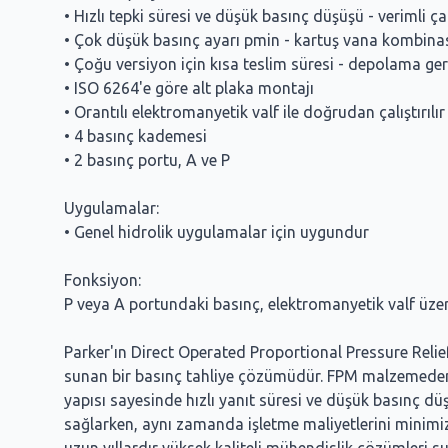
• Hızlı tepki süresi ve düşük basınç düşüşü - verimli ç
• Çok düşük basınç ayarı pmin - kartuş vana kombinas
• Çoğu versiyon için kısa teslim süresi - depolama ge
• ISO 6264'e göre alt plaka montajı
• Orantılı elektromanyetik valf ile doğrudan çalıştırılır
• 4 basınç kademesi
• 2 basınç portu, A ve P
Uygulamalar:
• Genel hidrolik uygulamalar için uygundur
Fonksiyon:
P veya A portundaki basınç, elektromanyetik valf üzer
Parker'ın Direct Operated Proportional Pressure Re
sunan bir basınç tahliye çözümüdür. FPM malzemeden üre
yapısı sayesinde hızlı yanıt süresi ve düşük basınç düş
sağlarken, aynı zamanda işletme maliyetlerini minimize 