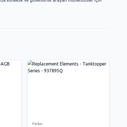
da esneklik ve güvenilirlik arayan mühendisler için
Parker