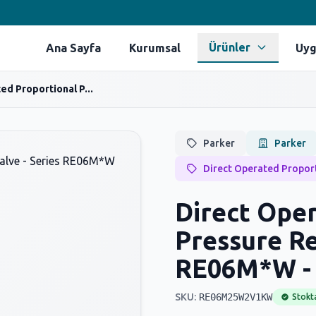
Ürünler
Ana Sayfa
Kurumsal
Uyg
ed Proportional P...
Parker
Parker
Direct Operated Proport
Direct Ope
Pressure Re
RE06M*W 
SKU:
RE06M25W2V1KW
Stokt