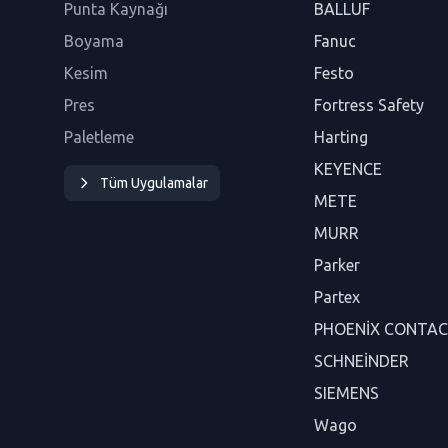
Punta Kaynağı
BALLUF
Boyama
Fanuc
Kesim
Festo
Pres
Fortress Safety
Paletleme
Harting
KEYENCE
Tüm Uygulamalar
METE
MURR
Parker
Partex
PHOENİX CONTA
SCHNEİNDER
SIEMENS
Wago