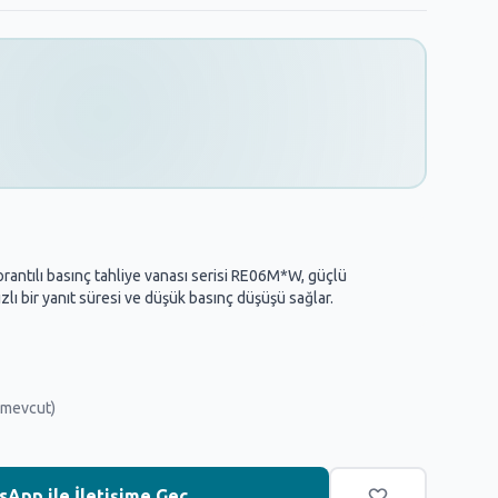
rantılı basınç tahliye vanası serisi RE06M*W, güçlü
lı bir yanıt süresi ve düşük basınç düşüşü sağlar.
 mevcut)
App ile İletişime Geç