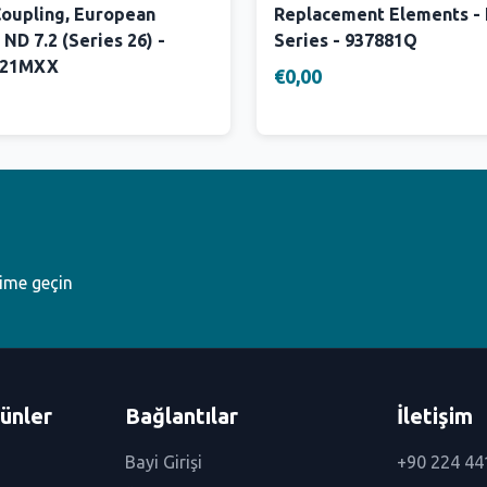
Coupling, European
Replacement Elements -
 ND 7.2 (Series 26) -
Series - 937881Q
W21MXX
€0,00
şime geçin
ünler
Bağlantılar
İletişim
Bayi Girişi
+90 224 44